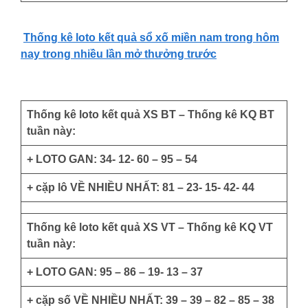
Thống kê loto kết quả sổ xố miền nam trong hôm
nay trong nhiều lần mở thưởng trước
Thống kê loto kết quả XS BT – Thống kê KQ BT
tuần này:
+ LOTO GAN: 34- 12- 60 – 95 – 54
+ cặp lô VỀ NHIỀU NHẤT: 81 – 23- 15- 42- 44
Thống kê loto kết quả XS VT – Thống kê KQ VT
tuần này:
+ LOTO GAN: 95 – 86 – 19- 13 – 37
+ cặp số VỀ NHIỀU NHẤT: 39 – 39 – 82 – 85 – 38