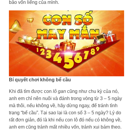
bảo vốn liếng của mình.
Bí quyết chơi không bể cầu
Khi đã tìm được con
lô gan
cũng như chu kỳ của nó,
anh em chỉ nên nuôi và đánh trong vòng từ 3 – 5 ngày
mà thôi, nếu không về, hãy dừng ngay, để tránh tình
trạng “bể cầu”. Tại sao lại là con số 3 – 5 ngày? Lý do
rất đơn giản, đó là khi nếu con lô đó nếu có không về,
anh em cũng tránh mất nhiều vốn, tránh xui bám theo.