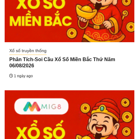
Xổ số truyền thống
Phân Tích-Soi Cầu Xổ Số Miền Bắc Thứ Năm
06/08/2026
1 ngày ago