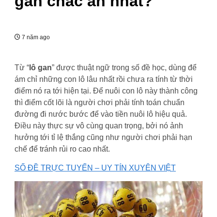
gan chắc ăn nhất?
7 năm ago
Từ “
lô gan
” được thuật ngữ trong số đề học, dùng để
ám chỉ những con lô lâu nhất rồi chưa ra tính từ thời
điểm nó ra tới hiện tại. Để nuôi con lô này thành công
thì điểm cốt lõi là người chơi phải tính toán chuẩn
đường đi nước bước để vào tiền nuôi lô hiệu quả.
Điều này thực sự vô cùng quan trọng, bởi nó ảnh
hưởng tới tỉ lệ thắng cũng như người chơi phải hạn
chế để tránh rủi ro cao nhất.
SỐ ĐỀ TRỰC TUYẾN – UY TÍN XUYÊN VIỆT