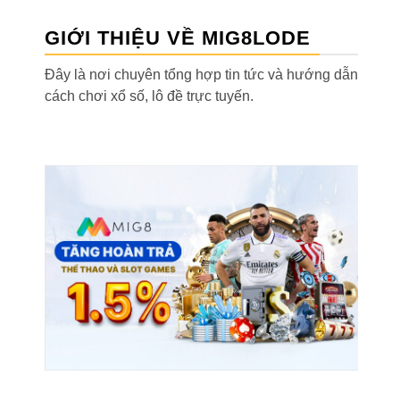
GIỚI THIỆU VỀ MIG8LODE
Đây là nơi chuyên tổng hợp tin tức và hướng dẫn
cách chơi xổ số, lô đề trực tuyến.