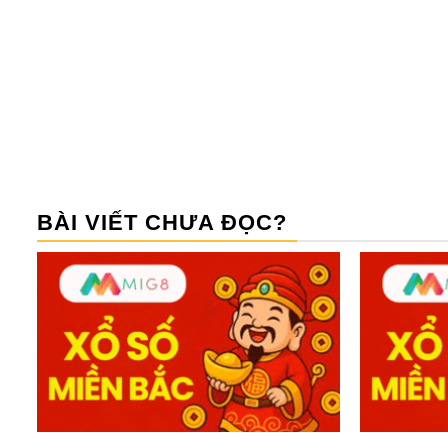
BÀI VIẾT CHƯA ĐỌC?