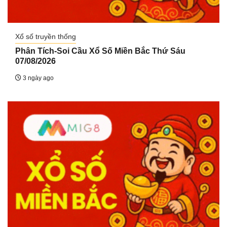
Xổ số truyền thống
Phân Tích-Soi Cầu Xổ Số Miền Bắc Thứ Sáu
07/08/2026
3 ngày ago