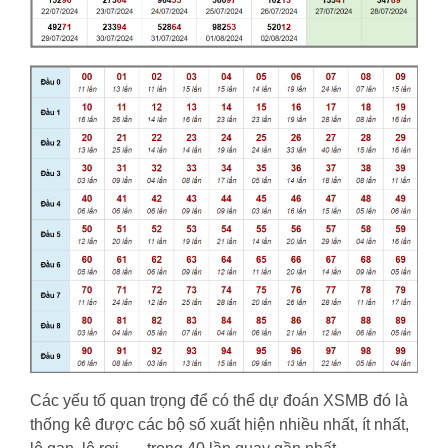
Các yếu tố quan trọng để có thể dự đoán XSMB đó là
thống kê được các bộ số xuất hiện nhiều nhất, ít nhất,