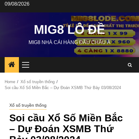
Skip
09/08/2026
to
content
MIG8 LÔ ĐỀ
MIG8 NHÀ CÁI HÀNG ĐẦU CHÂU Á
Primary
Menu
Home
Xổ số truyền thống
Soi cầu Xổ Số Miền Bắc – Dự Đoán XSMB Thứ Bảy 03/08/2024
Xổ số truyền thống
Soi cầu Xổ Số Miền Bắc
– Dự Đoán XSMB Thứ