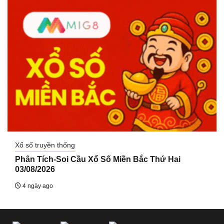
Xổ số truyền thống
Phân Tích-Soi Cầu Xổ Số Miền Bắc Thứ Hai
03/08/2026
4 ngày ago