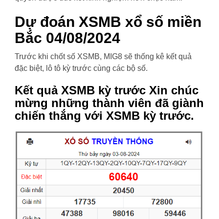
Dự đoán XSMB xổ số miền
Bắc 04/08/2024
Trước khi chốt số XSMB, MIG8 sẽ thống kê kết quả
đặc biệt, lô tô kỳ trước cùng các bộ số.
Kết quả XSMB kỳ trước Xin chúc
mừng những thành viên đã giành
chiến thắng với XSMB kỳ trước.