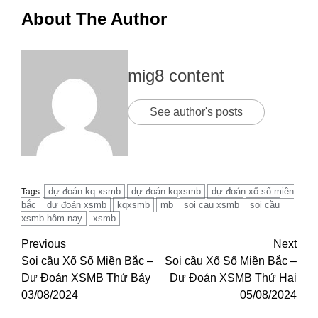
About The Author
mig8 content
See author's posts
dự đoán kq xsmb
dự đoán kqxsmb
dự đoán xổ số miền
Tags:
bắc
dự đoán xsmb
kqxsmb
mb
soi cau xsmb
soi cầu
xsmb hôm nay
xsmb
Continue
Previous
Next
Soi cầu Xổ Số Miền Bắc –
Soi cầu Xổ Số Miền Bắc –
Reading
Dự Đoán XSMB Thứ Bảy
Dự Đoán XSMB Thứ Hai
03/08/2024
05/08/2024