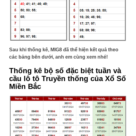
Sau khi thống kê, MIG8 đã thể hiện kết quả theo
các bảng bên dưới, anh em cùng xem nhé!
Thống kê bộ số đặc biệt tuần và
cầu lô tô Truyền thống của Xổ Số
Miền Bắc