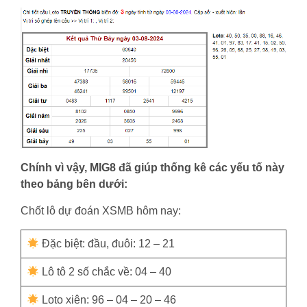
Chính vì vậy, MIG8 đã giúp thống kê các yếu tố này
theo bảng bên dưới:
Chốt lô dự đoán XSMB hôm nay:
Đặc biệt: đầu, đuôi: 12 – 21
Lô tô 2 số chắc về: 04 – 40
Loto xiên: 96 – 04 – 20 – 46