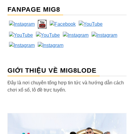
FANPAGE MIG8
GIỚI THIỆU VỀ MIG8LODE
Đây là nơi chuyên tổng hợp tin tức và hướng dẫn cách
chơi xổ số, lô đề trực tuyến.