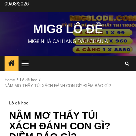
Skip
09/08/2026
to
content
MIG8 LÔ ĐỀ
MIG8 NHÀ CÁI HÀNG ĐẦU CHÂU Á
Primary
Menu
Home
Lô đề học
NẰM MƠ THẤY TÚI XÁCH ĐÁNH CON GÌ? ĐIỀM BÁO GÌ?
Lô đề học
NẰM MƠ THẤY TÚI
XÁCH ĐÁNH CON GÌ?