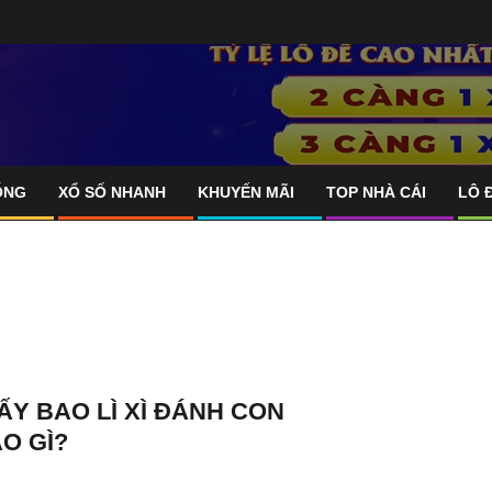
ỐNG
XỔ SỐ NHANH
KHUYẾN MÃI
TOP NHÀ CÁI
LÔ 
Y BAO LÌ XÌ ĐÁNH CON
ÁO GÌ?