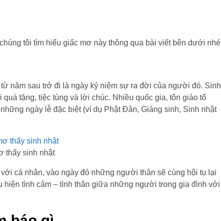
húng tôi tìm hiểu giấc mơ này thông qua bài viết bên dưới nhé
từ năm sau trở đi là ngày kỷ niệm sự ra đời của người đó. Sinh
uà tặng, tiệc tùng và lời chúc. Nhiều quốc gia, tôn giáo tổ
hững ngày lễ đặc biệt (ví dụ Phật Đản, Giáng sinh, Sinh nhật
 thấy sinh nhật
 với cá nhân, vào ngày đó những người thân sẽ cùng hội tụ lại
hiện tình cảm – tình thân giữa những người trong gia đình với
m báo gì