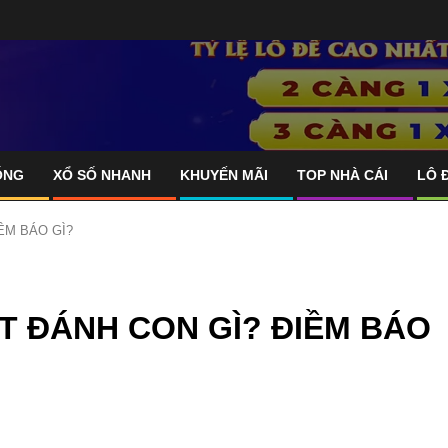
ỐNG
XỔ SỐ NHANH
KHUYẾN MÃI
TOP NHÀ CÁI
LÔ 
ỀM BÁO GÌ?
T ĐÁNH CON GÌ? ĐIỀM BÁO