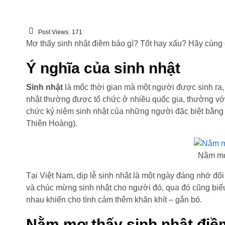
Post Views:
171
Mơ thấy sinh nhật điềm báo gì? Tốt hay xấu? Hãy cùng c
Ý nghĩa của sinh nhật
Sinh nhật
là mốc thời gian mà một người được sinh ra, 
nhật thường được tổ chức ở nhiều quốc gia, thường với q
chức kỷ niệm sinh nhật của những người đặc biệt bằng n
Thiên Hoàng).
Nằm mơ
Tại Việt Nam, dịp lễ sinh nhật là một ngày đáng nhớ đối
và chúc mừng sinh nhật cho người đó, qua đó cũng biểu 
nhau khiến cho tình cảm thêm khăn khít – gắn bó.
Nằm mơ thấy sinh nhật điề