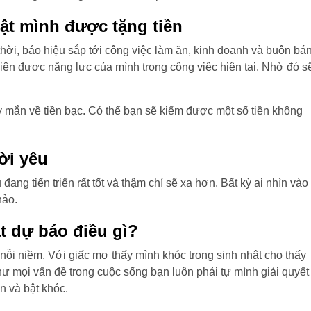
ật mình được tặng tiền
i, báo hiệu sắp tới công việc làm ăn, kinh doanh và buôn bá
 hiện được năng lực của mình trong công việc hiện tại. Nhờ đó s
 mắn về tiền bạc. Có thể bạn sẽ kiếm được một số tiền không
ời yêu
ng tiến triển rất tốt và thậm chí sẽ xa hơn. Bất kỳ ai nhìn vào
hảo.
t dự báo điều gì?
nỗi niềm. Với giấc mơ thấy mình khóc trong sinh nhật cho thấy
ư mọi vấn đề trong cuộc sống bạn luôn phải tự mình giải quyết
n và bật khóc.