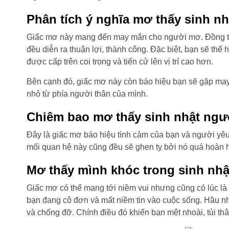
Phân tích ý nghĩa mơ thấy sinh nh
Giấc mơ này mang đến may mắn cho người mơ. Đồng thờ
đều diễn ra thuận lợi, thành công. Đặc biệt, bạn sẽ thể
được cấp trên coi trọng và tiến cử lên vị trí cao hơn.
Bên cạnh đó, giấc mơ này còn báo hiệu bạn sẽ gặp may
nhỏ từ phía người thân của mình.
Chiêm bao mơ thấy sinh nhật ngư
Đây là giấc mơ báo hiệu tình cảm của bạn và người yêu đa
mối quan hệ này cũng đều sẽ ghen tỵ bởi nó quá hoàn 
Mơ thấy mình khóc trong sinh nhậ
Giấc mơ có thể mang tới niềm vui nhưng cũng có lúc là 
bạn đang cô đơn và mất niềm tin vào cuộc sống. Hầu nh
và chống đỡ. Chính điều đó khiến bạn mệt nhoài, tủi thâ