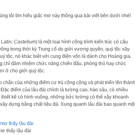
ng tôi tìm hiểu giấc mơ này thông qua bài viết bên dưới nhé!
 Latin:
Castellum
) là một loại hình công trình kiến trúc có cấu
ông trong thời kỳ Trung cổ do giới vương quyền, quý tộc xây
uý tộc, nó khác biệt với cung điện vốn là dành cho Hoàng gia.
ông chỉ đảm nhiệm chức năng chiến đấu, phòng thủ hay chức
i ở cho giới quý tộc.
o chắn của những điểm cư trú công cộng và phát triển lên thàn
Đặc điểm của lâu đài chính là tường cao, hào sâu, có nhiều
 thiết kế có hình vuông, những bức tường có thể xây khoanh
c xây dựng bằng chất liệu đá. Xung quanh lâu đài bao quanh mộ
ơ thấy lâu đài