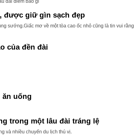
âu đài điềm báo gì
, được giữ gìn sạch đẹp
ung sướng.Giấc mơ về một tòa cao ốc nhỏ cũng là tin vui rằng
o của đền đài
o ăn uống
 trong một lâu đài tráng lệ
g và nhiều chuyến du lịch thú vị.