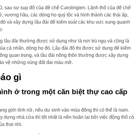
10, sau sự sụp đổ của đế chế Carolingien. Lãnh thổ của đế chế
, vương hầu, các dòng họ quý tộc và hình thành các thái ấp,
 đó và xây dựng lâu đài để kiểm soát các khu vực xung quanh
ọ.
 lâu đài thường được sử dụng như là nơi trú ngụ và cũng là
của cá nhân, dòng họ đó. Lâu đài đô thị được sử dụng để kiểm
ông quan trọng, và lâu đài nông thôn thường được xây dựng
 bảo vệ những vùng đất đai màu mỡ.
áo gì
nh ở trong một căn biệt thự cao cấp
ng giới tính nữ, nếu dự sinh vào mùa đông thì có thể là nam.
y dựng nhà cửa thì tốt nhất là nên hoãn lại bởi việc động thổ có
a thai nhi.