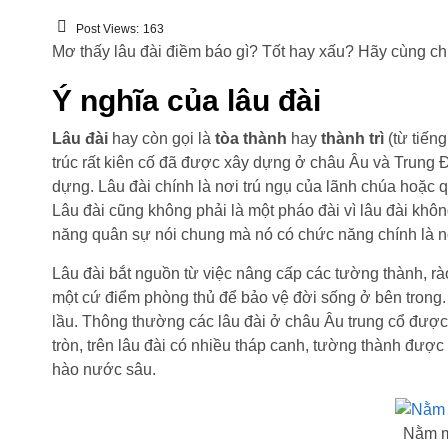
Post Views:
163
Mơ thấy lâu đài điềm báo gì? Tốt hay xấu? Hãy cùng chú
Ý nghĩa của lâu đài
Lâu đài
hay còn gọi là
tòa thành
hay
thành trì
(từ tiếng
trúc rất kiên cố đã được xây dựng ở châu Âu và Trung Đ
dựng. Lâu đài chính là nơi trú ngụ của lãnh chúa hoặc q
Lâu đài cũng không phải là một pháo đài vì lâu đài kh
năng quân sự nói chung mà nó có chức năng chính là nơ
Lâu đài bắt nguồn từ việc nâng cấp các tường thành, rà
một cứ điểm phòng thủ để bảo vệ đời sống ở bên trong. 
lầu. Thông thường các lâu đài ở châu Âu trung cổ được
tròn, trên lâu đài có nhiều tháp canh, tường thành đượ
hào nước sâu.
Nằm m