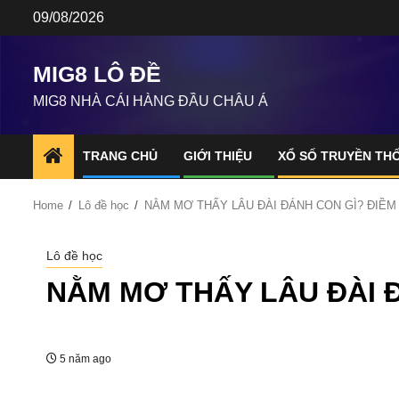
Skip
09/08/2026
to
content
MIG8 LÔ ĐỀ
MIG8 NHÀ CÁI HÀNG ĐẦU CHÂU Á
TRANG CHỦ
GIỚI THIỆU
XỔ SỐ TRUYỀN TH
Home
Lô đề học
NẰM MƠ THẤY LÂU ĐÀI ĐÁNH CON GÌ? ĐIỀM
Lô đề học
NẰM MƠ THẤY LÂU ĐÀI Đ
5 năm ago