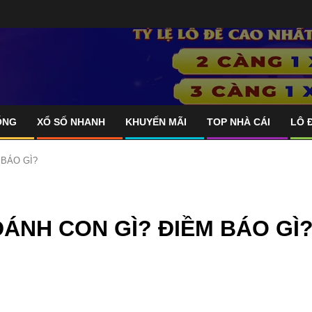
ỐNG
XỔ SỐ NHANH
KHUYẾN MÃI
TOP NHÀ CÁI
LÔ 
 BÁO GÌ?
ÁNH CON GÌ? ĐIỀM BÁO GÌ