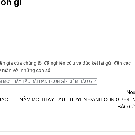
on gì
ên gia của chúng tôi đã nghiên cứu và đúc kết lại gửi đến các
y mắn với những con số.
 MƠ THẤY LÂU ĐÀI ĐÁNH CON GÌ? ĐIỀM BÁO GÌ?
Nex
BÁO
NẰM MƠ THẤY TÀU THUYỀN ĐÁNH CON GÌ? ĐIỀ
BÁO GÌ