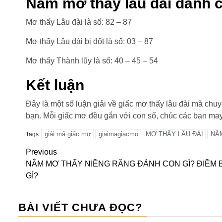
Nằm mơ thấy lâu đài đánh c
Mơ thấy Lâu đài là số: 82 – 87
Mơ thấy Lâu đài bị đốt là số: 03 – 87
Mơ thấy Thành lũy là số: 40 – 45 – 54
Kết luận
Đây là một số luận giải về giấc mơ thấy lâu đài mà chuy
bạn. Mỗi giấc mơ đều gắn với con số, chúc các bạn ma
giải mã giấc mơ
giaimagiacmo
MƠ THẤY LÂU ĐÀI
NẰM
Tags:
Continue
Previous
NẰM MƠ THẤY NIỀNG RĂNG ĐÁNH CON GÌ? ĐIỀM 
Reading
GÌ?
BÀI VIẾT CHƯA ĐỌC?