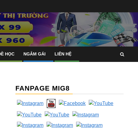
ĐỀ HỌC
NGẮM GÁI
LIÊN HỆ
FANPAGE MIG8
?