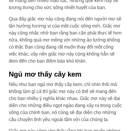
sẽ mang đến nhiều màu sắc. Những que kem này sẽ
tượng trưng cho sức sống nhiệt huyết của bạn.
Qua đây giấc mơ này cũng đang nói đến người mơ sẽ
tận hưởng hương vị của một cuộc sống mới. Giấc mơ
này cũng nhắc nhở bạn rằng bạn cần phải thực tế hơn
nữa, không quá mơ mộng với những ảo tưởng không
có thật. Bạn cũng đang rất muốn thay đổi một công
việc khác, vậy nên giấc mơ này cũng không hẳn sẽ
đem đến cho bạn điềm báo khó khăn.
Ngủ mơ thấy cây kem
Nếu như bạn ngủ mơ thấy cây kem, chỉ nhìn thôi mà
không làm gì cả thì giấc mơ này có thể sẽ mang đến
cho bạn nhiều ý nghĩa khác nhau. Giấc mơ này sẽ đại
diện cho những điều ngọt ngào đang xảy ra trong cuộc
sống của chính bạn, nó cũng sẽ đại diện cho những
câu chuyện tình yêu ngoài tầm với của chúng ta.
Giấc mơ này cũng cho thấy rằng khi bạn muốn những