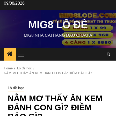
Skip
09/08/2026
to
content
MIG8 LÔ ĐỀ
MIG8 NHÀ CÁI HÀNG ĐẦU CHÂU Á
Primary
Menu
Home
Lô đề học
NẰM MƠ THẤY ĂN KEM ĐÁNH CON GÌ? ĐIỀM BÁO GÌ?
Lô đề học
NẰM MƠ THẤY ĂN KEM
ĐÁNH CON GÌ? ĐIỀM