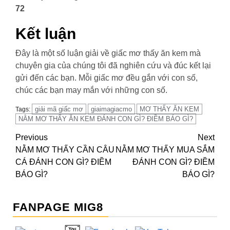
72
Kết luận
Đây là một số luận giải về giấc mơ thấy ăn kem mà
chuyên gia của chúng tôi đã nghiên cứu và đúc kết lại
gửi đến các bạn. Mỗi giấc mơ đều gắn với con số,
chúc các bạn may mắn với những con số.
giải mã giấc mơ
giaimagiacmo
MƠ THẤY ĂN KEM
Tags:
NẰM MƠ THẤY ĂN KEM ĐÁNH CON GÌ? ĐIỀM BÁO GÌ?
Continue
Previous
Next
NẰM MƠ THẤY CẦN CÂU
NẰM MƠ THẤY MUA SẮM
Reading
CÁ ĐÁNH CON GÌ? ĐIỀM
ĐÁNH CON GÌ? ĐIỀM
BÁO GÌ?
BÁO GÌ?
FANPAGE MIG8