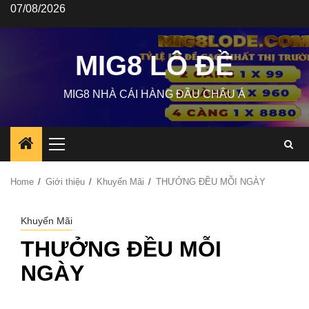
Skip
07/08/2026
to
content
MIG8 LÔ ĐỀ
MIG8 NHÀ CÁI HÀNG ĐẦU CHÂU Á
Primary
Menu
Home
Giới thiệu
Khuyến Mãi
THƯỞNG ĐỀU MỖI NGÀY
Khuyến Mãi
THƯỞNG ĐỀU MỖI
NGÀY