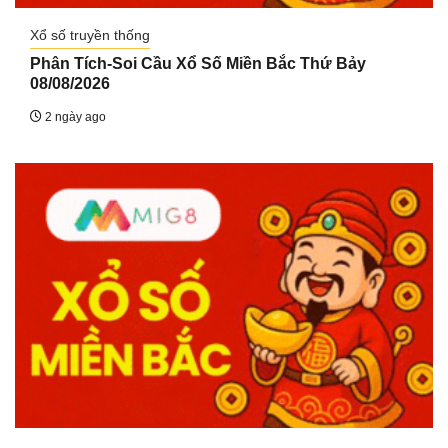
Xổ số truyền thống
Phân Tích-Soi Cầu Xổ Số Miền Bắc Thứ Bảy
08/08/2026
2 ngày ago