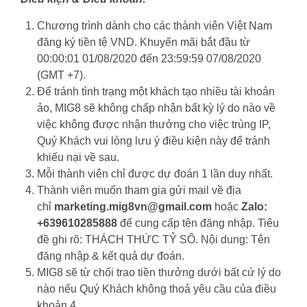
Chương trình dành cho các thành viên Việt Nam
đăng ký tiền tệ VND. Khuyến mãi bắt đầu từ
00:00:01 01/08/2020 đến 23:59:59 07/08/2020
(GMT +7).
Để tránh tình trạng một khách tạo nhiều tài khoản
ảo, MIG8 sẽ không chấp nhận bất kỳ lý do nào về
việc không được nhận thưởng cho việc trùng IP,
Quý Khách vui lòng lưu ý điều kiện này để tránh
khiếu nại về sau.
Mỗi thành viên chỉ được dự đoán 1 lần duy nhất.
Thành viên muốn tham gia gửi mail về địa
chỉ
marketing.mig8vn@gmail.com
hoặc
Zalo:
+639610285888
để cung cấp tên đăng nhập. Tiêu
đề ghi rõ: THÁCH THỨC TỶ SỐ. Nội dung: Tên
đăng nhập & kết quả dự đoán.
MIG8 sẽ từ chối trao tiền thưởng dưới bất cứ lý do
nào nếu Quý Khách không thoả yêu cầu của điều
khoản 4.