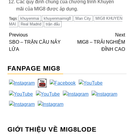
Các quy định chung của chương trình Khuyến
mãi của MIG8 được áp dụng.
khuyenmai
khuyenmaimig8
Man City
MIG8 KHUYEN
Tags:
MAI
Real Madrid
trận đấu
Continue
Previous
Next
SBO – TRẬN CẦU NẢY
MIG8 – TRẢI NGHIỆM
Reading
LỬA
ĐỈNH CAO
FANPAGE MIG8
GIỚI THIỆU VỀ MIG8LODE