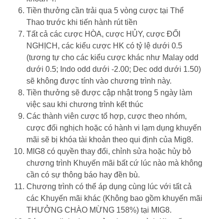
Tiền thưởng cần trải qua 5 vòng cược tại Thể
Thao trước khi tiến hành rút tiền
Tất cả các cược HÒA, cược HỦY, cược ĐỐI
NGHỊCH, các kiểu cược HK có tỷ lệ dưới 0.5
(tương tự cho các kiểu cược khác như Malay odd
dưới 0.5; Indo odd dưới -2.00; Dec odd dưới 1.50)
sẽ không được tính vào chương trình này.
Tiền thưởng sẽ được cập nhật trong 5 ngày làm
việc sau khi chương trình kết thúc
Các thành viên cược tổ hợp, cược theo nhóm,
cược đối nghịch hoặc có hành vi lạm dụng khuyến
mãi sẽ bị khóa tài khoản theo qui định của Mig8.
MIG8 có quyền thay đổi, chỉnh sửa hoặc hủy bỏ
chương trình Khuyến mãi bất cứ lúc nào mà không
cần có sự thông báo hay đền bù.
Chương trình có thể áp dụng cùng lúc với tất cả
các Khuyến mãi khác (Không bao gồm khuyến mãi
THƯỞNG CHÀO MỪNG 158%) tại MIG8.