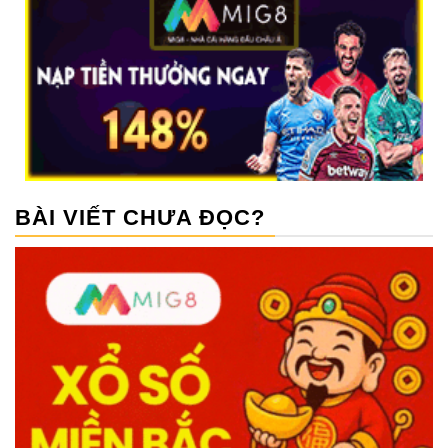
BÀI VIẾT CHƯA ĐỌC?