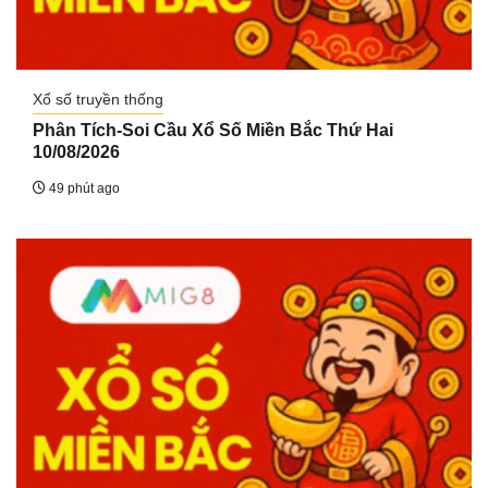
Xổ số truyền thống
Phân Tích-Soi Cầu Xổ Số Miền Bắc Thứ Hai
10/08/2026
49 phút ago