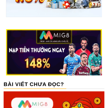
BÀI VIẾT CHƯA ĐỌC?