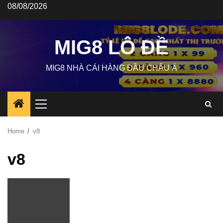
Skip
08/08/2026
to
content
MIG8 LÔ ĐỀ
MIG8 NHÀ CÁI HÀNG ĐẦU CHÂU Á
Primary
Menu
Home
v8
v8