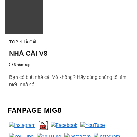
TOP NHÀ CÁI
NHÀ CÁI V8
6 năm ago
Bạn có biết nhà cái V8 không? Hãy cùng chúng tôi tìm
hiểu nhà cái…
FANPAGE MIG8