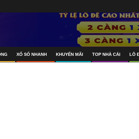
ỐNG
XỔ SỐ NHANH
KHUYẾN MÃI
TOP NHÀ CÁI
LÔ 