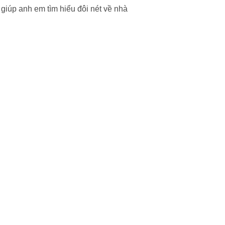
giúp anh em tìm hiểu đôi nét về nhà