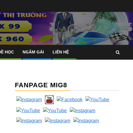
ĐỀ HỌC
NGẮM GÁI
LIÊN HỆ
FANPAGE MIG8