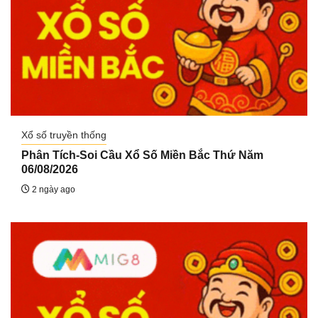
Xổ số truyền thống
Phân Tích-Soi Cầu Xổ Số Miền Bắc Thứ Năm
06/08/2026
2 ngày ago