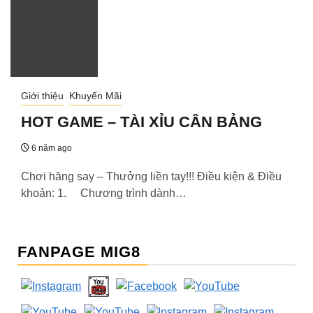
Giới thiệu
Khuyến Mãi
HOT GAME – TÀI XỈU CÂN BẢNG
6 năm ago
Chơi hăng say – Thưởng liền tay!!! Điều kiện & Điều
khoản: 1. Chương trình dành…
FANPAGE MIG8