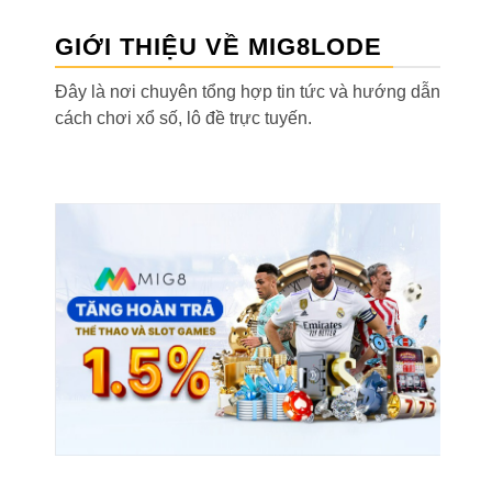
GIỚI THIỆU VỀ MIG8LODE
Đây là nơi chuyên tổng hợp tin tức và hướng dẫn
cách chơi xổ số, lô đề trực tuyến.