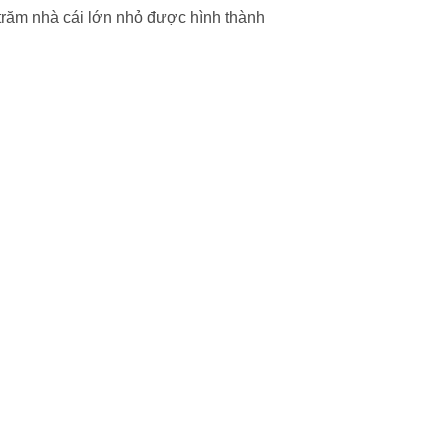
trăm nhà cái lớn nhỏ được hình thành