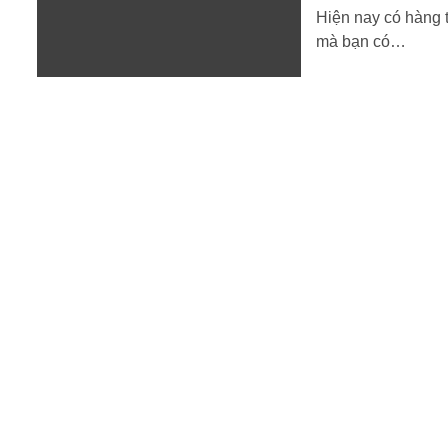
Hiện nay có hàng 
mà bạn có…