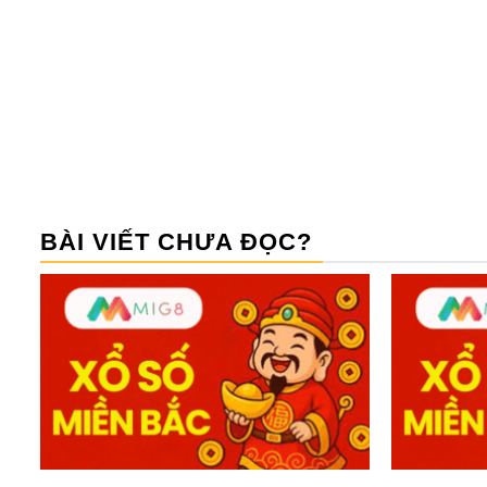
BÀI VIẾT CHƯA ĐỌC?