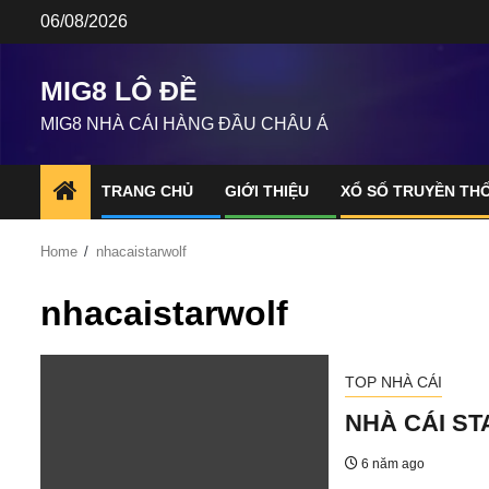
Skip
06/08/2026
to
content
MIG8 LÔ ĐỀ
MIG8 NHÀ CÁI HÀNG ĐẦU CHÂU Á
TRANG CHỦ
GIỚI THIỆU
XỔ SỐ TRUYỀN TH
Home
nhacaistarwolf
nhacaistarwolf
TOP NHÀ CÁI
NHÀ CÁI S
6 năm ago