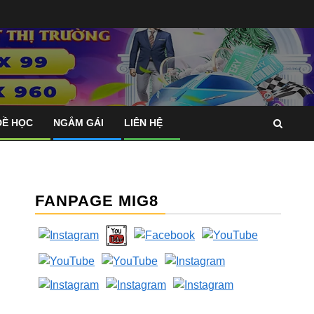
ĐỀ HỌC
NGẮM GÁI
LIÊN HỆ
FANPAGE MIG8