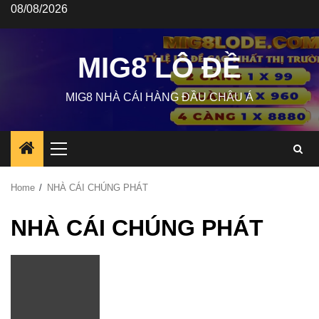
Skip
08/08/2026
to
content
MIG8 LÔ ĐỀ
MIG8 NHÀ CÁI HÀNG ĐẦU CHÂU Á
Primary
Menu
Home
NHÀ CÁI CHÚNG PHÁT
NHÀ CÁI CHÚNG PHÁT