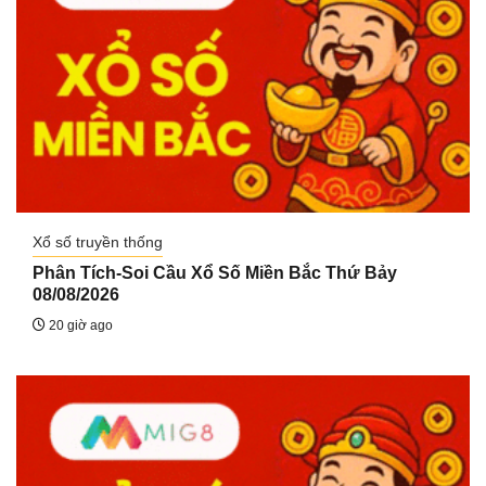
Xổ số truyền thống
Phân Tích-Soi Cầu Xổ Số Miền Bắc Thứ Bảy
08/08/2026
20 giờ ago