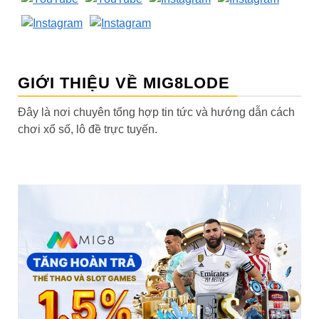
GIỚI THIỆU VỀ MIG8LODE
Đây là nơi chuyên tổng hợp tin tức và hướng dẫn cách
chơi xổ số, lô đề trực tuyến.