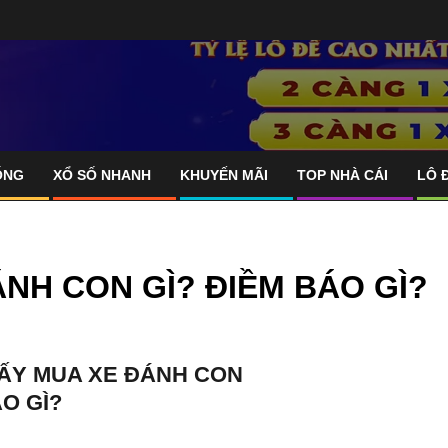
ỐNG
XỔ SỐ NHANH
KHUYẾN MÃI
TOP NHÀ CÁI
LÔ 
NH CON GÌ? ĐIỀM BÁO GÌ?
ẤY MUA XE ĐÁNH CON
ÁO GÌ?