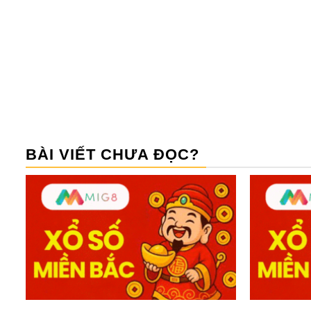
BÀI VIẾT CHƯA ĐỌC?