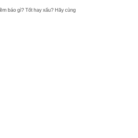
ềm báo gì? Tốt hay xấu? Hãy cùng