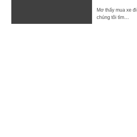
Mơ thấy mua xe đi
chúng tôi tìm…