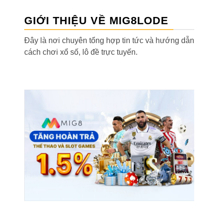
GIỚI THIỆU VỀ MIG8LODE
Đây là nơi chuyên tổng hợp tin tức và hướng dẫn
cách chơi xổ số, lô đề trực tuyến.