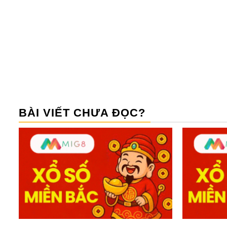
BÀI VIẾT CHƯA ĐỌC?