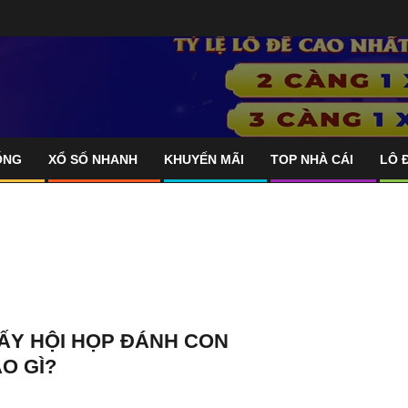
ỐNG
XỔ SỐ NHANH
KHUYẾN MÃI
TOP NHÀ CÁI
LÔ 
ẤY HỘI HỌP ĐÁNH CON
ÁO GÌ?