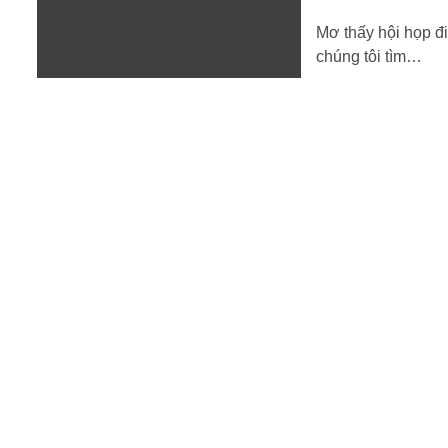
Mơ thấy hội họp đ
chúng tôi tìm…