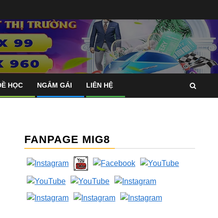
ĐỀ HỌC
NGẮM GÁI
LIÊN HỆ
FANPAGE MIG8