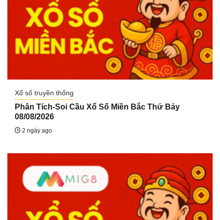
Xổ số truyền thống
Phân Tích-Soi Cầu Xổ Số Miền Bắc Thứ Bảy
08/08/2026
2 ngày ago