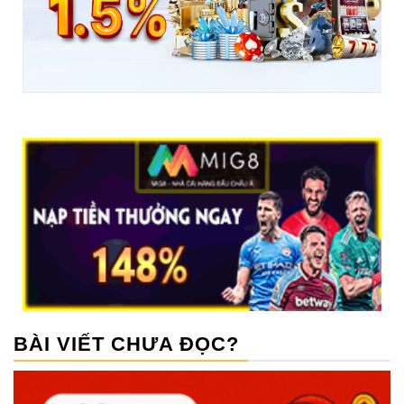
BÀI VIẾT CHƯA ĐỌC?