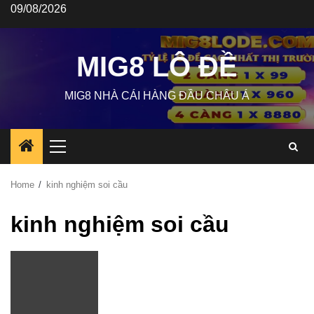
Skip
09/08/2026
to
content
MIG8 LÔ ĐỀ
MIG8 NHÀ CÁI HÀNG ĐẦU CHÂU Á
Primary
Menu
Home
kinh nghiệm soi cầu
kinh nghiệm soi cầu