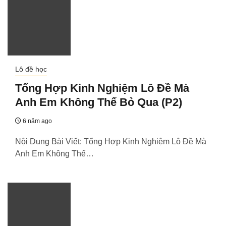
Lô đề học
Tổng Hợp Kinh Nghiệm Lô Đề Mà
Anh Em Không Thể Bỏ Qua (P2)
6 năm ago
Nội Dung Bài Viết: Tổng Hợp Kinh Nghiệm Lô Đề Mà
Anh Em Không Thể…