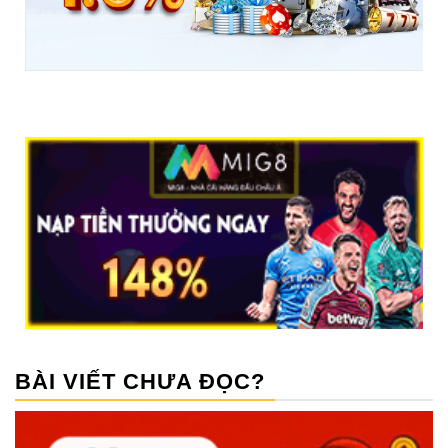
BÀI VIẾT CHƯA ĐỌC?