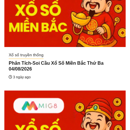
Xổ số truyền thống
Phân Tích-Soi Cầu Xổ Số Miền Bắc Thứ Ba
04/08/2026
3 ngày ago