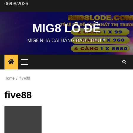
Skip
06/08/2026
to
content
MIG8 LÔ ĐỀ
MIG8 NHÀ CÁI HÀNG ĐẦU CHÂU Á
Primary
Menu
Home
five88
five88