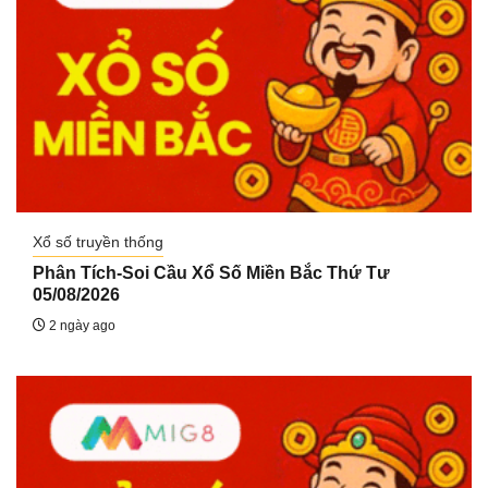
Xổ số truyền thống
Phân Tích-Soi Cầu Xổ Số Miền Bắc Thứ Tư
05/08/2026
2 ngày ago