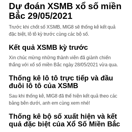
Dự đoán XSMB xổ số miền
Bắc 29/05/2021
Trước khi chốt số XSMB, MIG8 sẽ thống kê kết quả
đặc biệt, lô tô kỳ trước cùng các bộ số.
Kết quả XSMB kỳ trước
Xin chúc mừng những thành viên đã giành chiến
thắng với xố số miền Bắc ngày 28/05/2021 vừa qua.
Thống kê lô tô trực tiếp và đầu
đuôi lô tô của XSMB
Sau khi thống kê, MIG8 đã thể hiện kết quả theo các
bảng bên dưới, anh em cùng xem nhé!
Thống kê bộ số xuất hiện và kết
quả đặc biệt của Xổ Số Miền Bắc