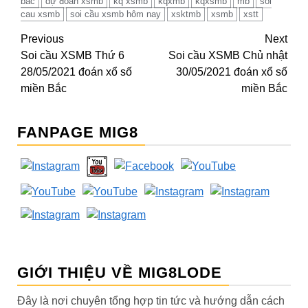
bắc
dự đoán xsmb
kq xsmb
kqxmb
kqxsmb
mb
soi
cau xsmb
soi cầu xsmb hôm nay
xsktmb
xsmb
xstt
Continue
Previous
Next
Soi cầu XSMB Thứ 6
Soi cầu XSMB Chủ nhật
Reading
28/05/2021 đoán xổ số
30/05/2021 đoán xổ số
miền Bắc
miền Bắc
FANPAGE MIG8
GIỚI THIỆU VỀ MIG8LODE
Đây là nơi chuyên tổng hợp tin tức và hướng dẫn cách