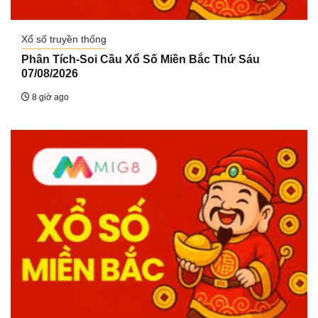
Xổ số truyền thống
Phân Tích-Soi Cầu Xổ Số Miền Bắc Thứ Sáu
07/08/2026
8 giờ ago