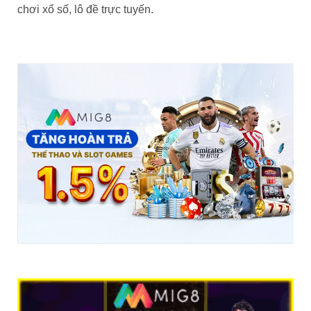
chơi xổ số, lô đề trực tuyến.