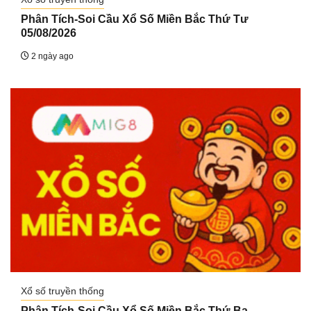
Phân Tích-Soi Cầu Xổ Số Miền Bắc Thứ Tư
05/08/2026
2 ngày ago
Xổ số truyền thống
Phân Tích-Soi Cầu Xổ Số Miền Bắc Thứ Ba