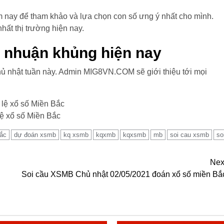
 nay để tham khảo và lựa chọn con số ưng ý nhất cho mình.
hất thị trường hiện nay.
ợi nhuận khủng hiện nay
chủ nhật tuần này. Admin MIG8VN.COM sẽ giới thiệu tới mọi
lệ xổ số Miền Bắc
bắc
dự đoán xsmb
kq xsmb
kqxmb
kqxsmb
mb
soi cau xsmb
so
Nex
Soi cầu XSMB Chủ nhật 02/05/2021 đoán xổ số miền Bắ