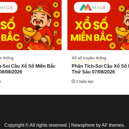
n thống
Xổ số truyền thống
h-Soi Cầu Xổ Số Miền Bắc
Phân Tích-Soi Cầu Xổ Số
08/08/2026
Thứ Sáu 07/08/2026
o
2 ngày ago
Copyright © All rights reserved.
|
Newsphere
by AF themes.