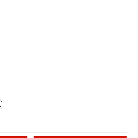
i
t
c