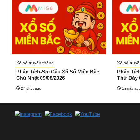
Xổ số truyền thống
Xổ số truyề
Phân Tích-Soi Cầu Xổ Số Miền Bắc
Phân Tíc
Chủ Nhật 09/08/2026
Thứ Bảy 
27 phút ago
1 ngày ag