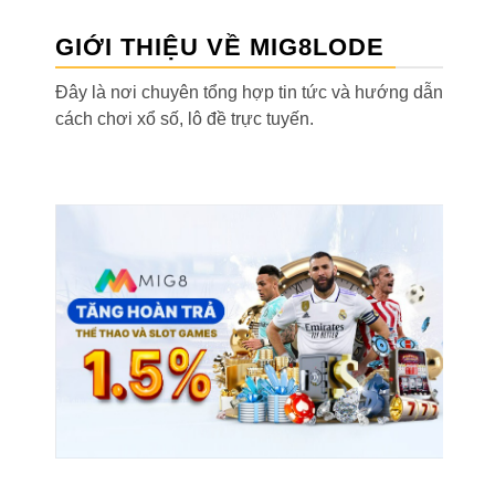
GIỚI THIỆU VỀ MIG8LODE
Đây là nơi chuyên tổng hợp tin tức và hướng dẫn
cách chơi xổ số, lô đề trực tuyến.