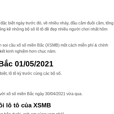
 đặc biệt ngày trước đó, về nhiều nháy, đầu câm đuôi câm, tổng
ống kê những bộ số lô tô đề đẹp nhiều người chơi nhất hôm
 soi cầu xổ số miền Bắc (XSMB) một cách miễn phí & chính
kết kinh nghiệm hơn chục năm.
Bắc 01/05/2021
ệt, lô tô kỳ trước cùng các bộ số.
với xố số miền Bắc ngày 30/04/2021 vừa qua.
uôi lô tô của XSMB