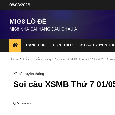
Skip
08/08/2026
to
content
MIG8 LÔ ĐỀ
MIG8 NHÀ CÁI HÀNG ĐẦU CHÂU Á
TRANG CHỦ
GIỚI THIỆU
XỔ SỐ TRUYỀN TH
Home
Xổ số truyền thống
Soi cầu XSMB Thứ 7 01/05/2021 đoán 
Xổ số truyền thống
Soi cầu XSMB Thứ 7 01/0
5 năm ago