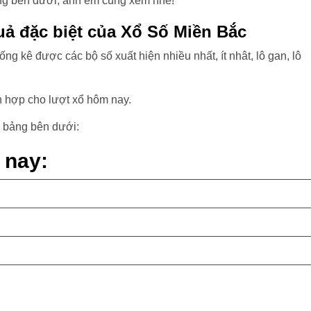
ảng bên dưới, anh em cùng xem nhé!
uả đặc biệt của Xổ Số Miền Bắc
g kê được các bộ số xuất hiện nhiều nhất, ít nhât, lô gan, lô
h hợp cho lượt xổ hôm nay.
o bảng bên dưới:
 nay: