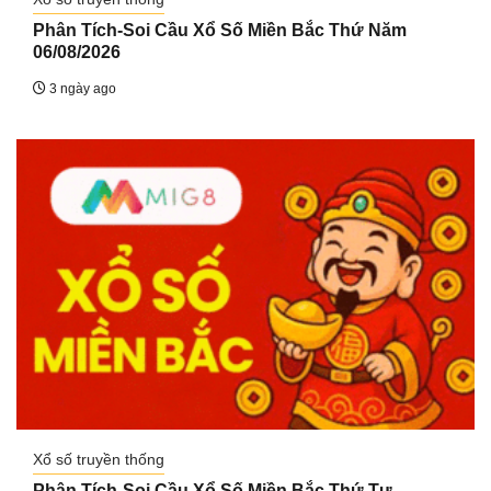
Phân Tích-Soi Cầu Xổ Số Miền Bắc Thứ Năm
06/08/2026
3 ngày ago
Xổ số truyền thống
Phân Tích-Soi Cầu Xổ Số Miền Bắc Thứ Tư