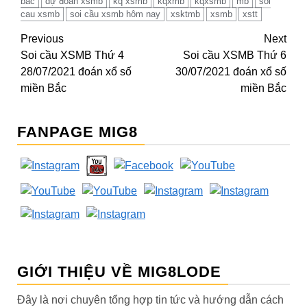
bắc
dự đoán xsmb
kq xsmb
kqxmb
kqxsmb
mb
soi
cau xsmb
soi cầu xsmb hôm nay
xsktmb
xsmb
xstt
Continue
Previous
Next
Soi cầu XSMB Thứ 4
Soi cầu XSMB Thứ 6
Reading
28/07/2021 đoán xổ số
30/07/2021 đoán xổ số
miền Bắc
miền Bắc
FANPAGE MIG8
GIỚI THIỆU VỀ MIG8LODE
Đây là nơi chuyên tổng hợp tin tức và hướng dẫn cách