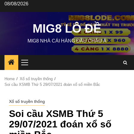
Skip
08/08/2026
to
content
MIG8 LÔ ĐỀ
MIG8 NHÀ CÁI HÀNG ĐẦU CHÂU Á
Primary
Menu
Home
Xổ số truyền thống
Soi cầu XSMB Thứ 5 29/07/2021 đoán xổ số miền Bắc
Xổ số truyền thống
Soi cầu XSMB Thứ 5
29/07/2021 đoán xổ số