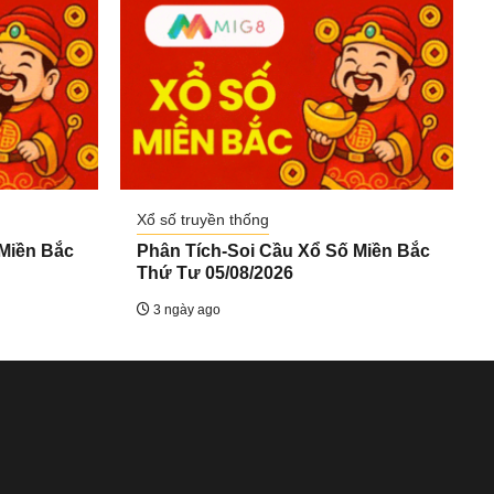
Xổ số truyền thống
 Miền Bắc
Phân Tích-Soi Cầu Xổ Số Miền Bắc
Thứ Tư 05/08/2026
3 ngày ago