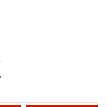
i
t
c