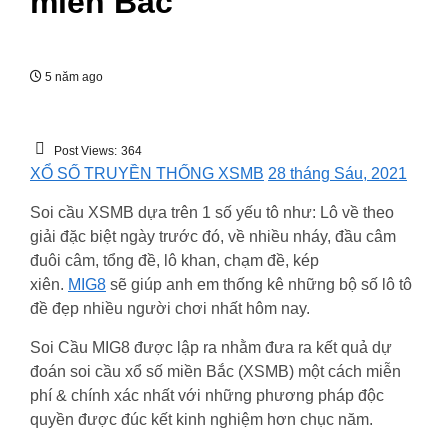
miền Bắc
5 năm ago
Post Views:
364
XỔ SỐ TRUYỀN THỐNG XSMB
28 tháng Sáu, 2021
Soi cầu XSMB dựa trên 1 số yếu tô như: Lô về theo
giải đặc biệt ngày trước đó, về nhiều nháy, đầu câm
đuôi câm, tổng đề, lô khan, chạm đề, kép
xiên.
MIG8
sẽ giúp anh em thống kê những bộ số lô tô
đề đẹp nhiều người chơi nhất hôm nay.
Soi Cầu MIG8 được lập ra nhằm đưa ra kết quả dự
đoán soi cầu xổ số miền Bắc (XSMB) một cách miễn
phí & chính xác nhất với những phương pháp độc
quyền được đúc kết kinh nghiệm hơn chục năm.