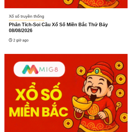
Xổ số truyền thống
Phân Tích-Soi Cầu Xổ Số Miền Bắc Thứ Bảy
08/08/2026
2 giờ ago