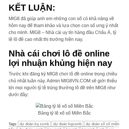
KẾT LUẬN:
MIG8 đã giúp anh em những con số có khả năng về
hôm nay để tham khảo và lựa chọn con số ưng ý nhất
cho mình. MIG8 – Nhà cái uy tín hàng đầu Châu Á, tỷ
lệ lô đề cao nhất thị trường hiện nay.
Nhà cái chơi lô đề online
lợi nhuận khủng hiện nay
Trước khi đăng ký MIG8 chơi lô đề online trong chiều
chủ nhật tuần này. Admin MIG8VN.COM sẽ giới thiệu
tới mọi người tỷ lệ trúng thưởng lô đề trên MIG8 như
dưới đây:
Bảng tỷ lệ xổ số Miền Bắc
dự đoán kq xsmb
dự đoán kqxsmb
dự đoán xổ số miền
Tags: