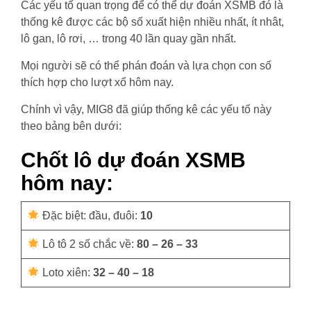
Các yếu tố quan trọng để có thể dự đoán XSMB đó là
thống kê được các bộ số xuất hiện nhiều nhất, ít nhât,
lô gan, lô rơi, … trong 40 lần quay gần nhất.
Mọi người sẽ có thể phán đoán và lựa chọn con số
thích hợp cho lượt xổ hôm nay.
Chính vì vậy, MIG8 đã giúp thống kê các yếu tố này
theo bảng bên dưới:
Chốt lô dự đoán XSMB
hôm nay:
Đặc biệt: đầu, đuôi:
10
Lô tô 2 số chắc về:
80 – 26 – 33
Loto xiên:
32 – 40 – 18