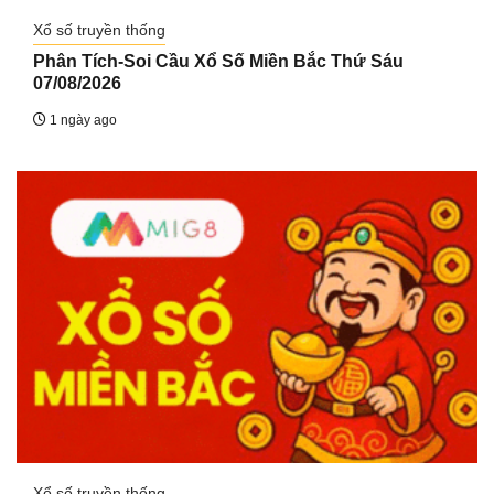
Xổ số truyền thống
Phân Tích-Soi Cầu Xổ Số Miền Bắc Thứ Sáu
07/08/2026
1 ngày ago
Xổ số truyền thống