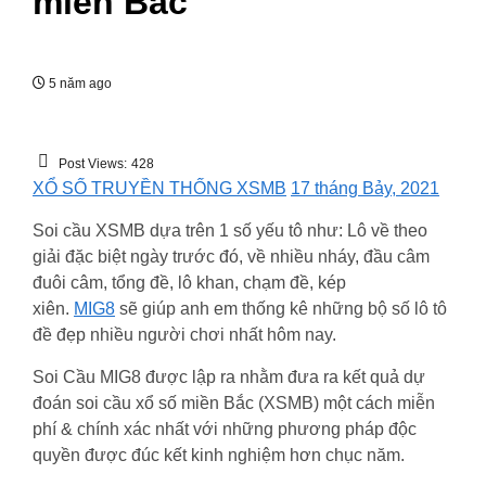
miền Bắc
5 năm ago
Post Views:
428
XỔ SỐ TRUYỀN THỐNG XSMB
17 tháng Bảy, 2021
Soi cầu XSMB dựa trên 1 số yếu tô như: Lô về theo
giải đặc biệt ngày trước đó, về nhiều nháy, đầu câm
đuôi câm, tổng đề, lô khan, chạm đề, kép
xiên.
MIG8
sẽ giúp anh em thống kê những bộ số lô tô
đề đẹp nhiều người chơi nhất hôm nay.
Soi Cầu MIG8 được lập ra nhằm đưa ra kết quả dự
đoán soi cầu xổ số miền Bắc (XSMB) một cách miễn
phí & chính xác nhất với những phương pháp độc
quyền được đúc kết kinh nghiệm hơn chục năm.