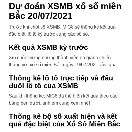
Dự đoán XSMB xổ số miền
Bắc 20/07/2021
Trước khi chốt số XSMB, MIG8 sẽ thống kê kết quả
đặc biệt, lô tô kỳ trước cùng các bộ số.
Kết quả XSMB kỳ trước
Xin chúc mừng những thành viên đã giành chiến
thắng với xố số miền Bắc ngày 19/07/2021 vừa qua.
Thống kê lô tô trực tiếp và đầu
đuôi lô tô của XSMB
Sau khi thống kê, MIG8 đã thể hiện kết quả theo các
bảng bên dưới, anh em cùng xem nhé!
Thống kê bộ số xuất hiện và kết
quả đặc biệt của Xổ Số Miền Bắc