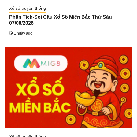
Xổ số truyền thống
Phân Tích-Soi Cầu Xổ Số Miền Bắc Thứ Sáu
07/08/2026
1 ngày ago
Xổ số truyền thống