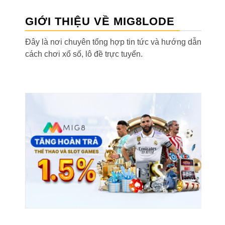
GIỚI THIỆU VỀ MIG8LODE
Đây là nơi chuyên tổng hợp tin tức và hướng dẫn
cách chơi xổ số, lô đề trực tuyến.