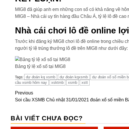
MIG8 đã giúp anh em những con số có khả năng về hôm
MIG8 – Nhà cái uy tín hàng đầu Châu Á, tỷ lệ lô đề cao n
Nhà cái chơi lô đề online l
Trước khi đăng ký MIG8 chơi lô đề online trong chiều 
người tỷ lệ trúng thưởng lô đề trên MIG8 như dưới đây:
Bảng tỷ lệ xổ số tại MIG8
dự đoán kq xsmb
dự đoán kqxsmb
dự đoán xổ số miền 
Tags:
cầu xsmb hôm nay
xsktmb
xsmb
xstt
Continue
Previous
Soi cầu XSMB Chủ nhật 31/01/2021 đoán xổ số miền B
Reading
BÀI VIẾT CHƯA ĐỌC?