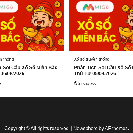
n thống
Xổ số truyền thống
h-Soi Cầu Xổ Số Miền Bắc
Phân Tích-Soi Cầu Xổ Số
06/08/2026
Thứ Tư 05/08/2026
o
2 ngày ago
Copyright © All rights reserved.
|
Newsphere
by AF themes.