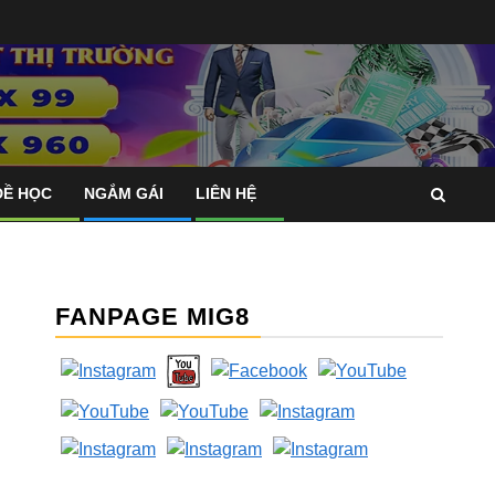
ĐỀ HỌC
NGẮM GÁI
LIÊN HỆ
FANPAGE MIG8