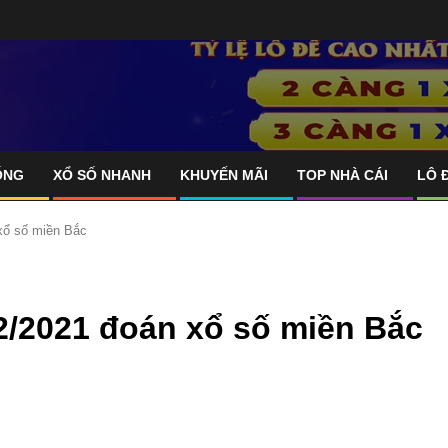
ỐNG
XỔ SỐ NHANH
KHUYẾN MÃI
TOP NHÀ CÁI
LÔ 
xổ số miền Bắc
2/2021 đoán xổ số miền Bắc