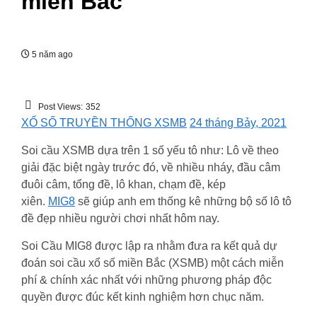
miền Bắc
5 năm ago
Post Views:
352
XỔ SỐ TRUYỀN THỐNG XSMB
24 tháng Bảy, 2021
Soi cầu XSMB dựa trên 1 số yếu tô như: Lô về theo
giải đặc biệt ngày trước đó, về nhiều nháy, đầu câm
đuôi câm, tổng đề, lô khan, chạm đề, kép
xiên.
MIG8
sẽ giúp anh em thống kê những bộ số lô tô
đề đẹp nhiều người chơi nhất hôm nay.
Soi Cầu MIG8 được lập ra nhằm đưa ra kết quả dự
đoán soi cầu xổ số miền Bắc (XSMB) một cách miễn
phí & chính xác nhất với những phương pháp độc
quyền được đúc kết kinh nghiệm hơn chục năm.