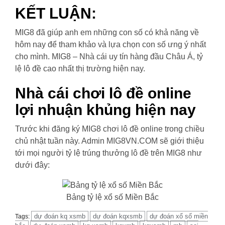
KẾT LUẬN:
MIG8 đã giúp anh em những con số có khả năng về
hôm nay để tham khảo và lựa chọn con số ưng ý nhất
cho mình. MIG8 – Nhà cái uy tín hàng đầu Châu Á, tỷ
lệ lô đề cao nhất thị trường hiện nay.
Nhà cái chơi lô đề online
lợi nhuận khủng hiện nay
Trước khi đăng ký MIG8 chơi lô đề online trong chiều
chủ nhật tuần này. Admin MIG8VN.COM sẽ giới thiệu
tới mọi người tỷ lệ trúng thưởng lô đề trên MIG8 như
dưới đây:
Bảng tỷ lệ xổ số Miền Bắc
dự đoán kq xsmb
dự đoán kqxsmb
dự đoán xổ số miền
Tags: