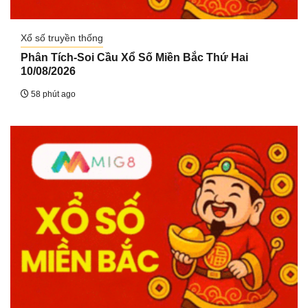
Xổ số truyền thống
Phân Tích-Soi Cầu Xổ Số Miền Bắc Thứ Hai
10/08/2026
58 phút ago