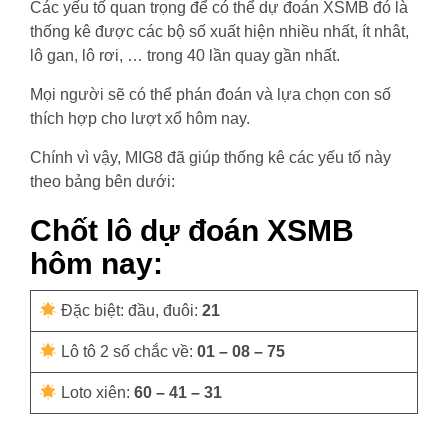
Các yếu tố quan trọng để có thể dự đoán XSMB đó là
thống kê được các bộ số xuất hiện nhiều nhất, ít nhât,
lô gan, lô rơi, … trong 40 lần quay gần nhất.
Mọi người sẽ có thể phán đoán và lựa chọn con số
thích hợp cho lượt xổ hôm nay.
Chính vì vậy, MIG8 đã giúp thống kê các yếu tố này
theo bảng bên dưới:
Chốt lô dự đoán XSMB
hôm nay:
Đặc biệt: đầu, đuôi:
21
Lô tô 2 số chắc về:
01 – 08 – 75
Loto xiên:
60 – 41 – 31