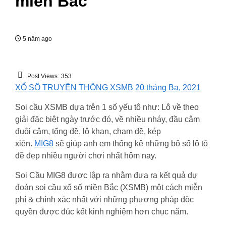
miền Bắc
5 năm ago
Post Views:
353
XỔ SỐ TRUYỀN THỐNG XSMB
20 tháng Ba, 2021
Soi cầu XSMB dựa trên 1 số yếu tô như: Lô về theo
giải đặc biệt ngày trước đó, về nhiều nháy, đầu câm
đuôi câm, tổng đề, lô khan, chạm đề, kép
xiên.
MIG8
sẽ giúp anh em thống kê những bộ số lô tô
đề đẹp nhiều người chơi nhất hôm nay.
Soi Cầu MIG8 được lập ra nhằm đưa ra kết quả dự
đoán soi cầu xổ số miền Bắc (XSMB) một cách miễn
phí & chính xác nhất với những phương pháp độc
quyền được đúc kết kinh nghiệm hơn chục năm.