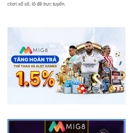
chơi xổ số, lô đề trực tuyến.