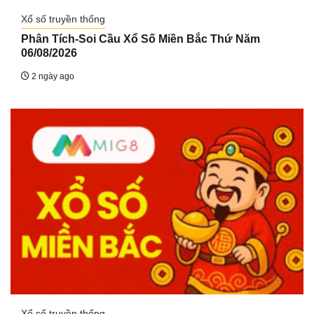
Xổ số truyền thống
Phân Tích-Soi Cầu Xổ Số Miền Bắc Thứ Năm
06/08/2026
2 ngày ago
Xổ số truyền thống