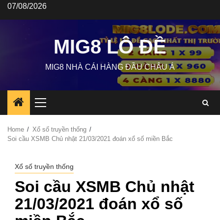
Skip
07/08/2026
to
content
MIG8 LÔ ĐỀ
MIG8 NHÀ CÁI HÀNG ĐẦU CHÂU Á
Primary
Menu
Home
Xổ số truyền thống
Soi cầu XSMB Chủ nhật 21/03/2021 đoán xổ số miền Bắc
Xổ số truyền thống
Soi cầu XSMB Chủ nhật
21/03/2021 đoán xổ số