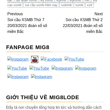
bắc
dự đoán xsmb
kq xsmb
kqxmb
kqxsmb
mb
soi
cau xsmb
soi cầu xsmb hôm nay
xsktmb
xsmb
xstt
Continue
Previous
Next
Soi cầu XSMB Thứ 7
Soi cầu XSMB Thứ 2
Reading
20/03/2021 đoán xổ số
22/03/2021 đoán xổ số
miền Bắc
miền Bắc
FANPAGE MIG8
GIỚI THIỆU VỀ MIG8LODE
Đây là nơi chuyên tổng hợp tin tức và hướng dẫn cách