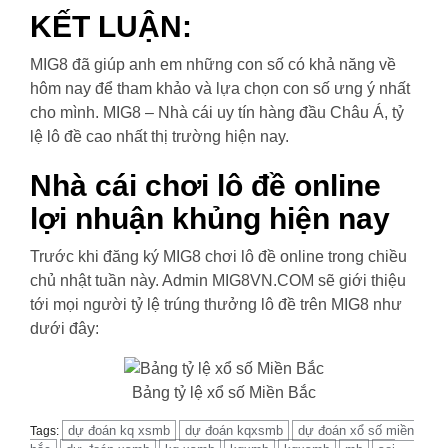
KẾT LUẬN:
MIG8 đã giúp anh em những con số có khả năng về
hôm nay để tham khảo và lựa chọn con số ưng ý nhất
cho mình. MIG8 – Nhà cái uy tín hàng đầu Châu Á, tỷ
lệ lô đề cao nhất thị trường hiện nay.
Nhà cái chơi lô đề online
lợi nhuận khủng hiện nay
Trước khi đăng ký MIG8 chơi lô đề online trong chiều
chủ nhật tuần này. Admin MIG8VN.COM sẽ giới thiệu
tới mọi người tỷ lệ trúng thưởng lô đề trên MIG8 như
dưới đây:
Bảng tỷ lệ xổ số Miền Bắc
dự đoán kq xsmb
dự đoán kqxsmb
dự đoán xổ số miền
Tags: