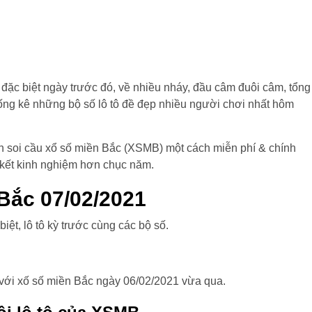
 đặc biệt ngày trước đó, về nhiều nháy, đầu câm đuôi câm, tổng
ống kê những bộ số lô tô đề đẹp nhiều người chơi nhất hôm
 soi cầu xổ số miền Bắc (XSMB) một cách miễn phí & chính
kết kinh nghiệm hơn chục năm.
Bắc 07/02/2021
ệt, lô tô kỳ trước cùng các bộ số.
với xố số miền Bắc ngày 06/02/2021 vừa qua.