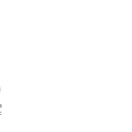
i
t
c