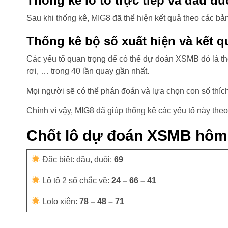
Thống kê lô tô trực tiếp và đầu đ
Sau khi thống kê, MIG8 đã thể hiện kết quả theo các b
Thống kê bộ số xuất hiện và kết q
Các yếu tố quan trọng để có thể dự đoán XSMB đó là thốn
rơi, … trong 40 lần quay gần nhất.
Mọi người sẽ có thể phán đoán và lựa chọn con số thíc
Chính vì vậy, MIG8 đã giúp thống kê các yếu tố này the
Chốt lô dự đoán XSMB hôm
Đặc biệt: đầu, đuôi:
69
Lô tô 2 số chắc về:
24 – 66 – 41
Loto xiên:
78 – 48 – 71