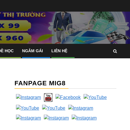
ĐỀ HỌC
NGẮM GÁI
LIÊN HỆ
FANPAGE MIG8