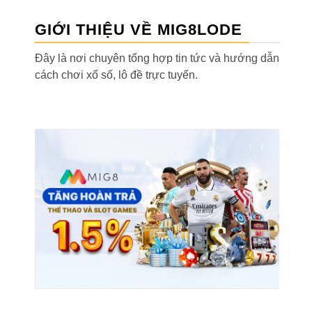
GIỚI THIỆU VỀ MIG8LODE
Đây là nơi chuyên tổng hợp tin tức và hướng dẫn
cách chơi xổ số, lô đề trực tuyến.