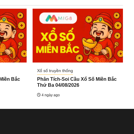
Xổ số truyền thống
 Miền Bắc
Phân Tích-Soi Cầu Xổ Số Miền Bắc
Thứ Ba 04/08/2026
4 ngày ago