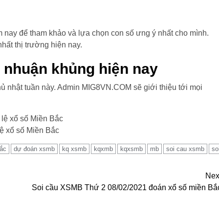
 nay để tham khảo và lựa chọn con số ưng ý nhất cho mình.
hất thị trường hiện nay.
ợi nhuận khủng hiện nay
chủ nhật tuần này. Admin MIG8VN.COM sẽ giới thiệu tới mọi
lệ xổ số Miền Bắc
bắc
dự đoán xsmb
kq xsmb
kqxmb
kqxsmb
mb
soi cau xsmb
so
Nex
Soi cầu XSMB Thứ 2 08/02/2021 đoán xổ số miền Bắ