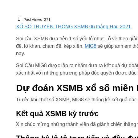
Post Views:
371
XỔ SỐ TRUYỀN THỐNG XSMB
06 tháng Hai, 2021
Soi cầu XSMB dựa trên 1 số yếu tô như: Lô về theo giải
đề, lô khan, chạm đề, kép xiên.
MIG8
sẽ giúp anh em th
nay.
Soi Cầu MIG8 được lập ra nhằm đưa ra kết quả dự đoán
xác nhất với những phương pháp độc quyền được đúc 
Dự đoán XSMB xổ số miền 
Trước khi chốt số XSMB, MIG8 sẽ thống kê kết quả đặc bi
Kết quả XSMB kỳ trước
Xin chúc mừng những thành viên đã giành chiến thắng 