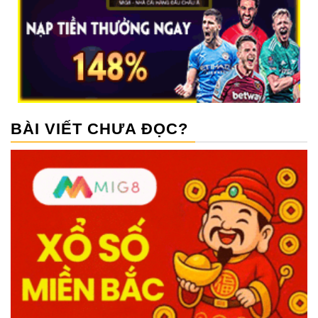
BÀI VIẾT CHƯA ĐỌC?