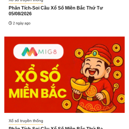
Phân Tích-Soi Cầu Xổ Số Miền Bắc Thứ Tư
05/08/2026
2 ngày ago
Xổ số truyền thống
Phân Tích-Soi Cầu Xổ Số Miền Bắc Thứ Ba