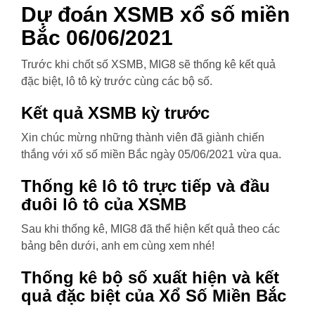
Dự đoán XSMB xổ số miền
Bắc 06/06/2021
Trước khi chốt số XSMB, MIG8 sẽ thống kê kết quả
đặc biệt, lô tô kỳ trước cùng các bộ số.
Kết quả XSMB kỳ trước
Xin chúc mừng những thành viên đã giành chiến
thắng với xố số miền Bắc ngày 05/06/2021 vừa qua.
Thống kê lô tô trực tiếp và đầu
đuôi lô tô của XSMB
Sau khi thống kê, MIG8 đã thể hiện kết quả theo các
bảng bên dưới, anh em cùng xem nhé!
Thống kê bộ số xuất hiện và kết
quả đặc biệt của Xổ Số Miền Bắc