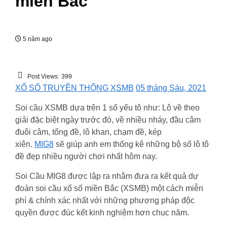
miền Bắc
5 năm ago
Post Views:
399
XỔ SỐ TRUYỀN THỐNG XSMB
05 tháng Sáu, 2021
Soi cầu XSMB dựa trên 1 số yếu tô như: Lô về theo
giải đặc biệt ngày trước đó, về nhiều nháy, đầu câm
đuôi câm, tổng đề, lô khan, chạm đề, kép
xiên.
MIG8
sẽ giúp anh em thống kê những bộ số lô tô
đề đẹp nhiều người chơi nhất hôm nay.
Soi Cầu MIG8 được lập ra nhằm đưa ra kết quả dự
đoán soi cầu xổ số miền Bắc (XSMB) một cách miễn
phí & chính xác nhất với những phương pháp độc
quyền được đúc kết kinh nghiệm hơn chục năm.