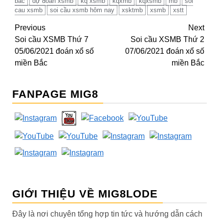
bắc
dự đoán xsmb
kq xsmb
kqxmb
kqxsmb
mb
soi
cau xsmb
soi cầu xsmb hôm nay
xsktmb
xsmb
xstt
Continue
Previous
Next
Soi cầu XSMB Thứ 7
Soi cầu XSMB Thứ 2
Reading
05/06/2021 đoán xổ số
07/06/2021 đoán xổ số
miền Bắc
miền Bắc
FANPAGE MIG8
GIỚI THIỆU VỀ MIG8LODE
Đây là nơi chuyên tổng hợp tin tức và hướng dẫn cách