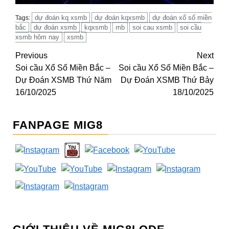
dự đoán kq xsmb
dự đoán kqxsmb
dự đoán xổ số miền
Tags:
bắc
dự đoán xsmb
kqxsmb
mb
soi cau xsmb
soi cầu
xsmb hôm nay
xsmb
Continue
Previous
Next
Soi cầu Xổ Số Miền Bắc –
Soi cầu Xổ Số Miền Bắc –
Reading
Dự Đoán XSMB Thứ Năm
Dự Đoán XSMB Thứ Bảy
16/10/2025
18/10/2025
FANPAGE MIG8