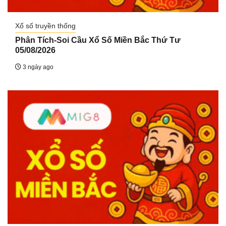
Xổ số truyền thống
Phân Tích-Soi Cầu Xổ Số Miền Bắc Thứ Tư
05/08/2026
3 ngày ago