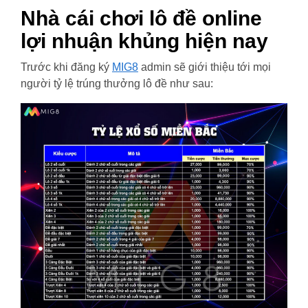
Nhà cái chơi lô đề online
lợi nhuận khủng hiện nay
Trước khi đăng ký
MIG8
admin sẽ giới thiệu tới mọi
người tỷ lệ trúng thưởng lô đề như sau: