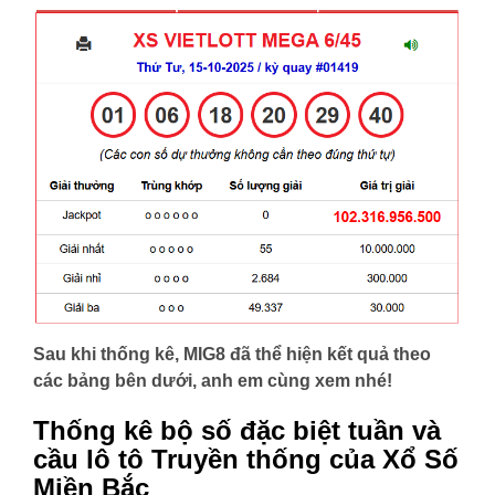
Sau khi thống kê, MIG8 đã thể hiện kết quả theo
các bảng bên dưới, anh em cùng xem nhé!
Thống kê bộ số đặc biệt tuần và
cầu lô tô Truyền thống của Xổ Số
Miền Bắc