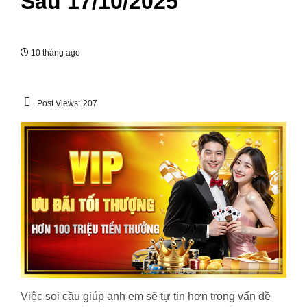
Sáu 17/10/2025
10 tháng ago
Post Views:
207
Việc soi cầu giúp anh em sẽ tự tin hơn trong vấn đề