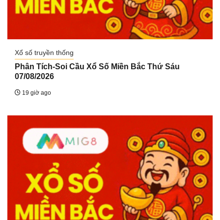
Xổ số truyền thống
Phân Tích-Soi Cầu Xổ Số Miền Bắc Thứ Sáu
07/08/2026
19 giờ ago