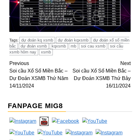
dự đoán kq xsmb
dự đoán kqxsmb
dự đoán xổ số miền
Tags:
bắc
dự đoán xsmb
kqxsmb
mb
soi cau xsmb
soi cầu
xsmb hôm nay
xsmb
Continue
Previous
Next
Soi cầu Xổ Số Miền Bắc –
Soi cầu Xổ Số Miền Bắc –
Reading
Dự Đoán XSMB Thứ Năm
Dự Đoán XSMB Thứ Bảy
14/11/2024
16/11/2024
FANPAGE MIG8