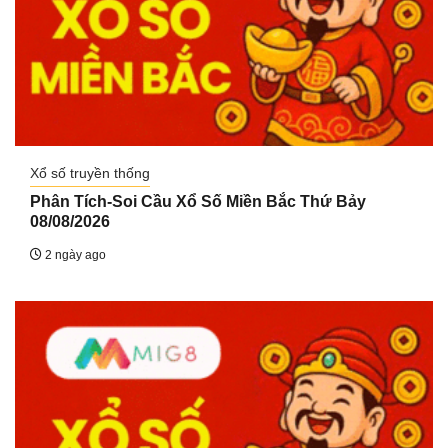
Xổ số truyền thống
Phân Tích-Soi Cầu Xổ Số Miền Bắc Thứ Bảy
08/08/2026
2 ngày ago