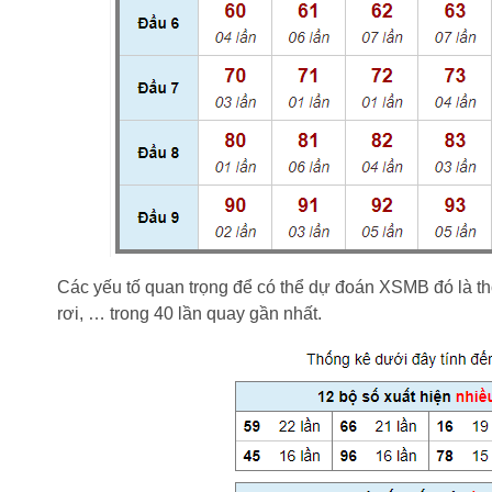
Các yếu tố quan trọng để có thể dự đoán XSMB đó là thốn
rơi, … trong 40 lần quay gần nhất.