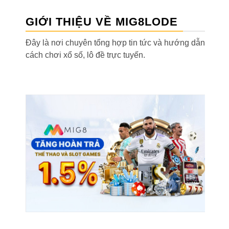
GIỚI THIỆU VỀ MIG8LODE
Đây là nơi chuyên tổng hợp tin tức và hướng dẫn
cách chơi xổ số, lô đề trực tuyến.