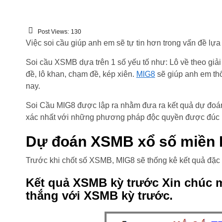
Post Views:
130
Việc soi cầu giúp anh em sẽ tự tin hơn trong vấn đề lựa
Soi cầu XSMB dựa trên 1 số yếu tố như: Lô về theo giải
đề, lô khan, chạm đề, kép xiên.
MIG8
sẽ giúp anh em th
nay.
Soi Cầu MIG8 được lập ra nhằm đưa ra kết quả dự đoán
xác nhất với những phương pháp độc quyền được đúc 
Dự đoán XSMB xổ số miền 
Trước khi chốt số XSMB, MIG8 sẽ thống kê kết quả đặc bi
Kết quả XSMB kỳ trước Xin chúc 
thắng với XSMB kỳ trước.