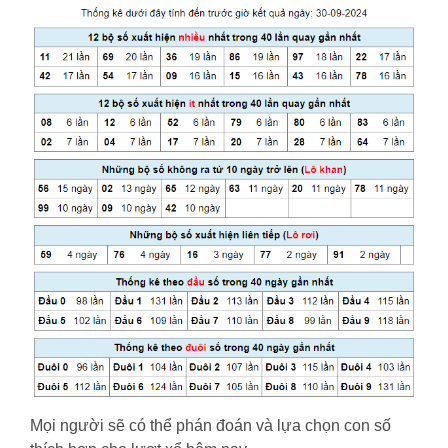
Mọi người sẽ có thể phán đoán và lựa chọn con số