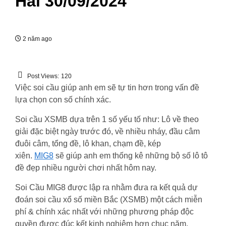
Hai 30/09/2024
2 năm ago
Post Views:
120
Việc soi cầu giúp anh em sẽ tự tin hơn trong vấn đề
lựa chọn con số chính xác.
Soi cầu XSMB dựa trên 1 số yếu tố như: Lô về theo
giải đặc biệt ngày trước đó, về nhiều nháy, đầu câm
đuôi câm, tổng đề, lô khan, chạm đề, kép
xiên.
MIG8
sẽ giúp anh em thống kê những bộ số lô tô
đề đẹp nhiều người chơi nhất hôm nay.
Soi Cầu MIG8 được lập ra nhằm đưa ra kết quả dự
đoán soi cầu xổ số miền Bắc (XSMB) một cách miễn
phí & chính xác nhất với những phương pháp độc
quyền được đúc kết kinh nghiệm hơn chục năm.