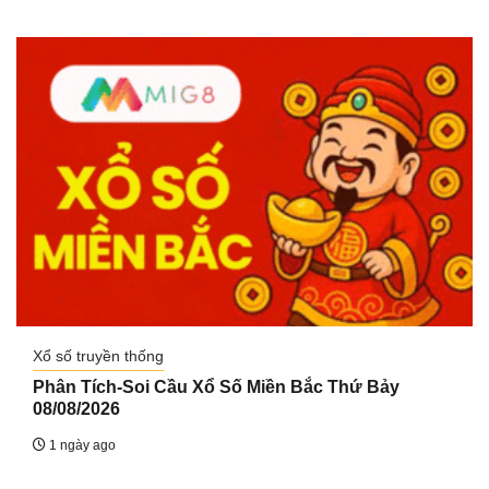
Xổ số truyền thống
Phân Tích-Soi Cầu Xổ Số Miền Bắc Thứ Bảy
08/08/2026
1 ngày ago