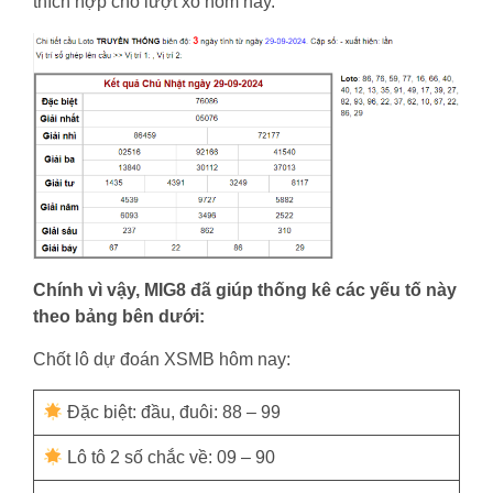
thích hợp cho lượt xổ hôm nay.
Chính vì vậy, MIG8 đã giúp thống kê các yếu tố này
theo bảng bên dưới:
Chốt lô dự đoán XSMB hôm nay:
Đặc biệt: đầu, đuôi: 88 – 99
Lô tô 2 số chắc về: 09 – 90