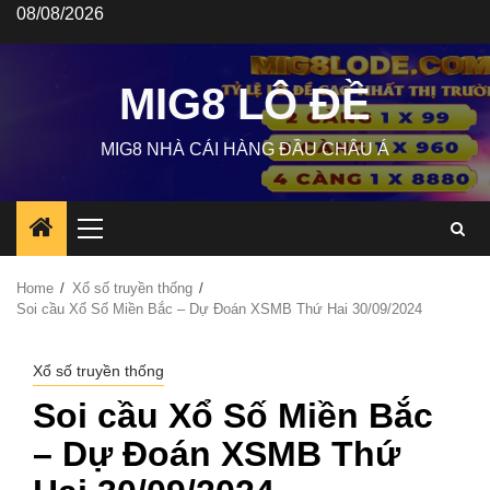
Skip
08/08/2026
to
content
MIG8 LÔ ĐỀ
MIG8 NHÀ CÁI HÀNG ĐẦU CHÂU Á
Primary
Menu
Home
Xổ số truyền thống
Soi cầu Xổ Số Miền Bắc – Dự Đoán XSMB Thứ Hai 30/09/2024
Xổ số truyền thống
Soi cầu Xổ Số Miền Bắc
– Dự Đoán XSMB Thứ