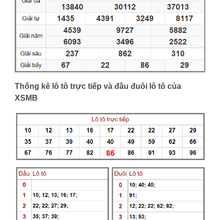
Thống kê lô tô trực tiếp và đầu đuôi lô tô của
XSMB