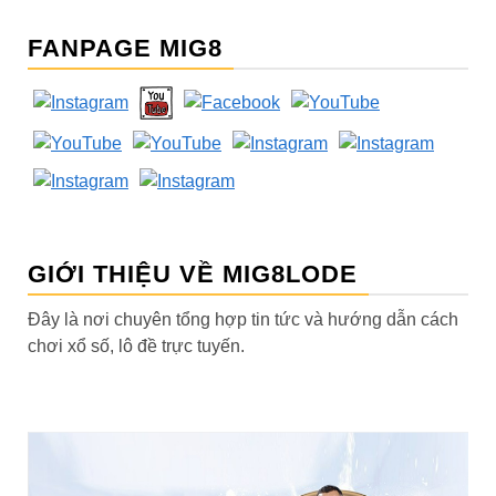
FANPAGE MIG8
GIỚI THIỆU VỀ MIG8LODE
Đây là nơi chuyên tổng hợp tin tức và hướng dẫn cách
chơi xổ số, lô đề trực tuyến.