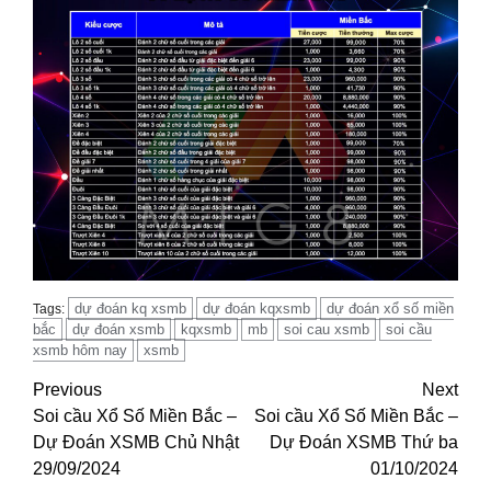
dự đoán kq xsmb
dự đoán kqxsmb
dự đoán xổ số miền
Tags:
bắc
dự đoán xsmb
kqxsmb
mb
soi cau xsmb
soi cầu
xsmb hôm nay
xsmb
Continue
Previous
Next
Soi cầu Xổ Số Miền Bắc –
Soi cầu Xổ Số Miền Bắc –
Reading
Dự Đoán XSMB Chủ Nhật
Dự Đoán XSMB Thứ ba
29/09/2024
01/10/2024