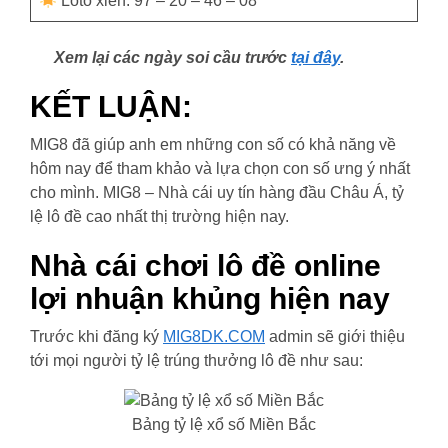
Loto xiên: 97 – 20 – 46 – 08
Xem lại các ngày soi cầu trước
tại đây
.
KẾT LUẬN:
MIG8 đã giúp anh em những con số có khả năng về
hôm nay để tham khảo và lựa chọn con số ưng ý nhất
cho mình. MIG8 – Nhà cái uy tín hàng đầu Châu Á, tỷ
lệ lô đề cao nhất thị trường hiện nay.
Nhà cái chơi lô đề online
lợi nhuận khủng hiện nay
Trước khi đăng ký
MIG8DK.COM
admin sẽ giới thiệu
tới mọi người tỷ lệ trúng thưởng lô đề như sau:
Bảng tỷ lệ xổ số Miền Bắc