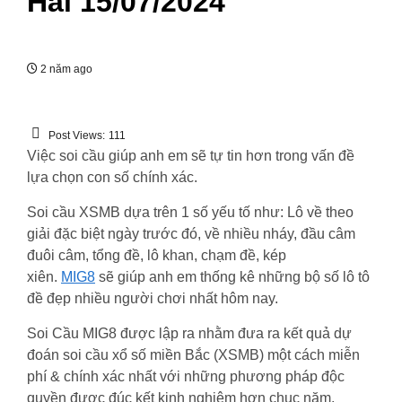
Hai 15/07/2024
2 năm ago
Post Views:
111
Việc soi cầu giúp anh em sẽ tự tin hơn trong vấn đề
lựa chọn con số chính xác.
Soi cầu XSMB dựa trên 1 số yếu tố như: Lô về theo
giải đặc biệt ngày trước đó, về nhiều nháy, đầu câm
đuôi câm, tổng đề, lô khan, chạm đề, kép
xiên.
MIG8
sẽ giúp anh em thống kê những bộ số lô tô
đề đẹp nhiều người chơi nhất hôm nay.
Soi Cầu MIG8 được lập ra nhằm đưa ra kết quả dự
đoán soi cầu xổ số miền Bắc (XSMB) một cách miễn
phí & chính xác nhất với những phương pháp độc
quyền được đúc kết kinh nghiệm hơn chục năm.