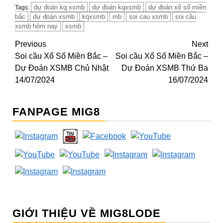
dự đoán kq xsmb
dự đoán kqxsmb
dự đoán xổ số miền
Tags:
bắc
dự đoán xsmb
kqxsmb
mb
soi cau xsmb
soi cầu
xsmb hôm nay
xsmb
Continue
Previous
Next
Soi cầu Xổ Số Miền Bắc –
Soi cầu Xổ Số Miền Bắc –
Reading
Dự Đoán XSMB Chủ Nhật
Dự Đoán XSMB Thứ Ba
14/07/2024
16/07/2024
FANPAGE MIG8
GIỚI THIỆU VỀ MIG8LODE