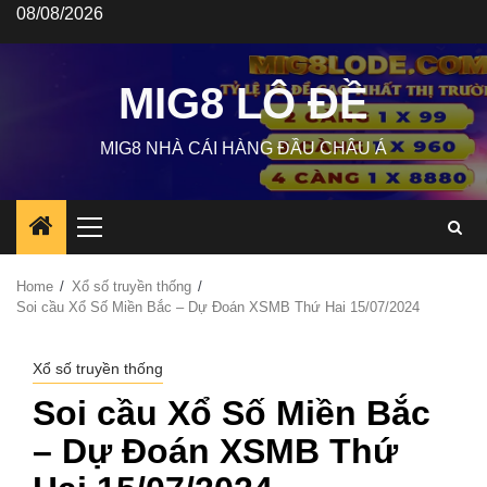
Skip
08/08/2026
to
content
MIG8 LÔ ĐỀ
MIG8 NHÀ CÁI HÀNG ĐẦU CHÂU Á
Primary
Menu
Home
Xổ số truyền thống
Soi cầu Xổ Số Miền Bắc – Dự Đoán XSMB Thứ Hai 15/07/2024
Xổ số truyền thống
Soi cầu Xổ Số Miền Bắc
– Dự Đoán XSMB Thứ