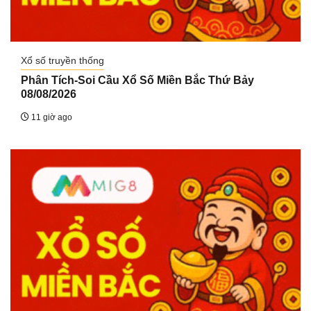
Xổ số truyền thống
Phân Tích-Soi Cầu Xổ Số Miền Bắc Thứ Bảy
08/08/2026
11 giờ ago