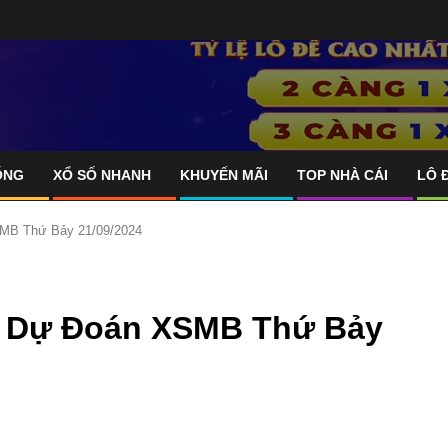
ỐNG
XỔ SỐ NHANH
KHUYẾN MÃI
TOP NHÀ CÁI
LÔ 
SMB Thứ Bảy 21/09/2024
 – Dự Đoán XSMB Thứ Bảy