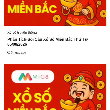
Xổ số truyền thống
Phân Tích-Soi Cầu Xổ Số Miền Bắc Thứ Tư
05/08/2026
3 ngày ago