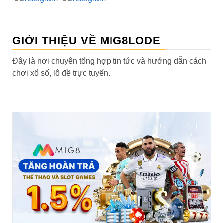
GIỚI THIỆU VỀ MIG8LODE
Đây là nơi chuyên tổng hợp tin tức và hướng dẫn cách
chơi xổ số, lô đề trực tuyến.