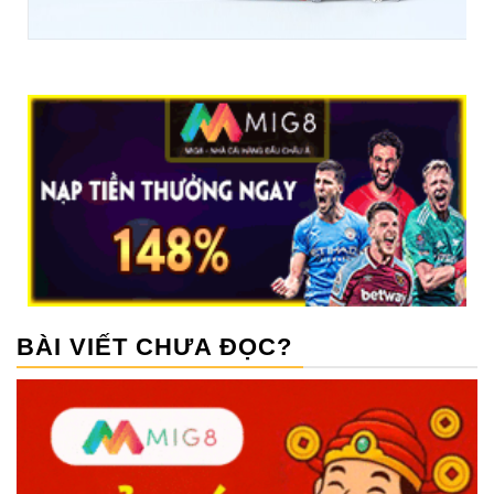
BÀI VIẾT CHƯA ĐỌC?