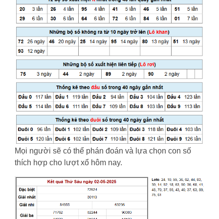
Mọi người sẽ có thể phán đoán và lựa chọn con số
thích hợp cho lượt xổ hôm nay.