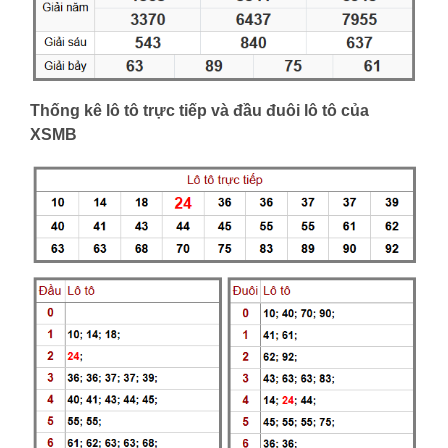
Thống kê lô tô trực tiếp và đầu đuôi lô tô của
XSMB