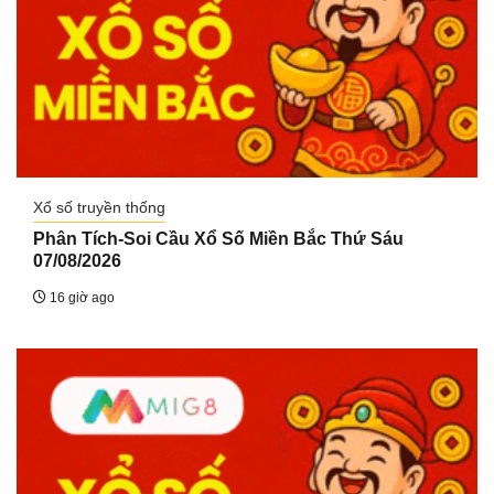
Xổ số truyền thống
Phân Tích-Soi Cầu Xổ Số Miền Bắc Thứ Sáu
07/08/2026
16 giờ ago