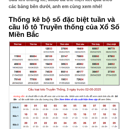
các bảng bên dưới, anh em cùng xem nhé!
Thống kê bộ số đặc biệt tuần và
cầu lô tô Truyền thống của Xổ Số
Miền Bắc