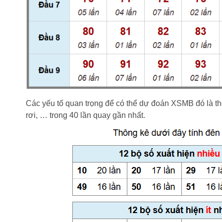
Các yếu tố quan trọng để có thể dự đoán XSMB đó là thốn
rơi, … trong 40 lần quay gần nhất.