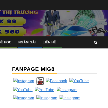
ĐỀ HỌC
NGẮM GÁI
LIÊN HỆ
FANPAGE MIG8