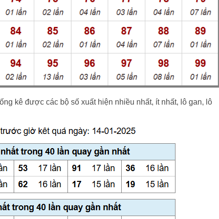
g kê được các bộ số xuất hiện nhiều nhất, ít nhất, lô gan, lô