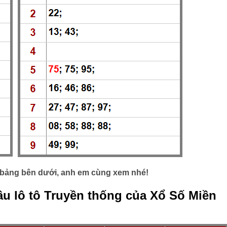
c bảng bên dưới, anh em cùng xem nhé!
ầu lô tô Truyền thống của Xổ Số Miền