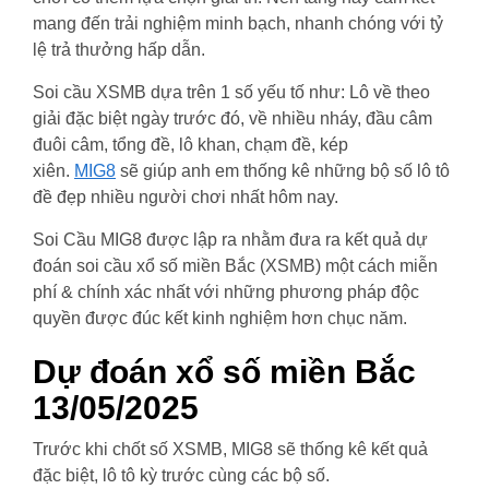
mang đến trải nghiệm minh bạch, nhanh chóng với tỷ
lệ trả thưởng hấp dẫn.
Soi cầu XSMB dựa trên 1 số yếu tố như: Lô về theo
giải đặc biệt ngày trước đó, về nhiều nháy, đầu câm
đuôi câm, tổng đề, lô khan, chạm đề, kép
xiên.
MIG8
sẽ giúp anh em thống kê những bộ số lô tô
đề đẹp nhiều người chơi nhất hôm nay.
Soi Cầu MIG8 được lập ra nhằm đưa ra kết quả dự
đoán soi cầu xổ số miền Bắc (XSMB) một cách miễn
phí & chính xác nhất với những phương pháp độc
quyền được đúc kết kinh nghiệm hơn chục năm.
Dự đoán xổ số miền Bắc
13/05/2025
Trước khi chốt số XSMB, MIG8 sẽ thống kê kết quả
đặc biệt, lô tô kỳ trước cùng các bộ số.