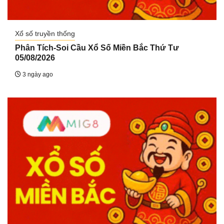
Xổ số truyền thống
Phân Tích-Soi Cầu Xổ Số Miền Bắc Thứ Tư
05/08/2026
3 ngày ago