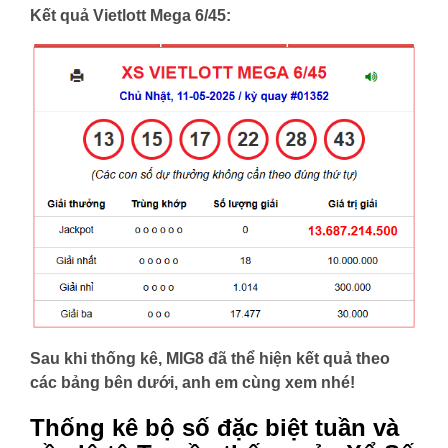
Kết quả Vietlott Mega 6/45:
Sau khi thống kê, MIG8 đã thể hiện kết quả theo
các bảng bên dưới, anh em cùng xem nhé!
Thống kê bộ số đặc biệt tuần và