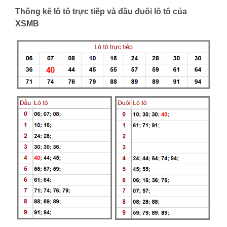
Thống kê lô tô trực tiếp và đầu đuôi lô tô của
XSMB