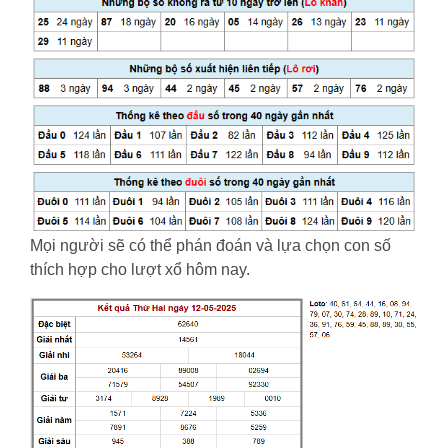
Mọi người sẽ có thể phán đoán và lựa chọn con số
thích hợp cho lượt xổ hôm nay.