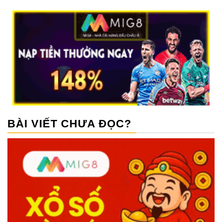
BÀI VIẾT CHƯA ĐỌC?