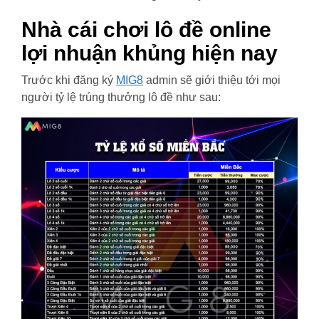
Nhà cái chơi lô đề online
lợi nhuận khủng hiện nay
Trước khi đăng ký
MIG8
admin sẽ giới thiệu tới mọi
người tỷ lệ trúng thưởng lô đề như sau: