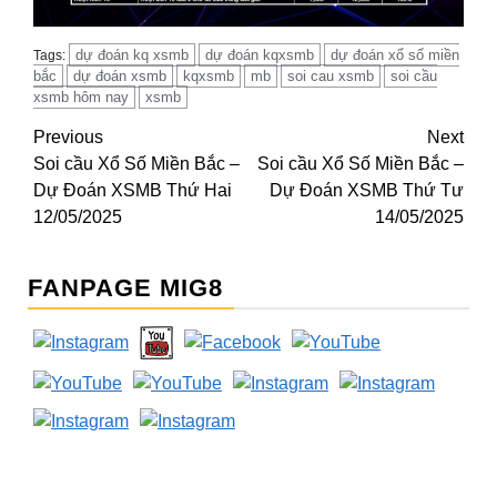
dự đoán kq xsmb
dự đoán kqxsmb
dự đoán xổ số miền
Tags:
bắc
dự đoán xsmb
kqxsmb
mb
soi cau xsmb
soi cầu
xsmb hôm nay
xsmb
Continue
Previous
Next
Soi cầu Xổ Số Miền Bắc –
Soi cầu Xổ Số Miền Bắc –
Reading
Dự Đoán XSMB Thứ Hai
Dự Đoán XSMB Thứ Tư
12/05/2025
14/05/2025
FANPAGE MIG8