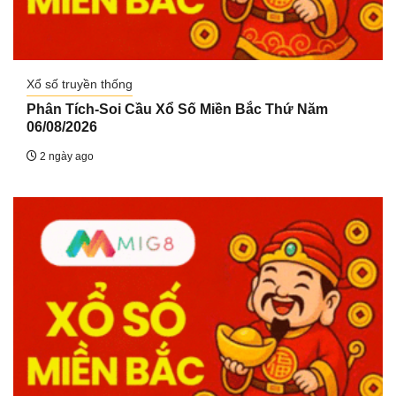
Xổ số truyền thống
Phân Tích-Soi Cầu Xổ Số Miền Bắc Thứ Năm
06/08/2026
2 ngày ago