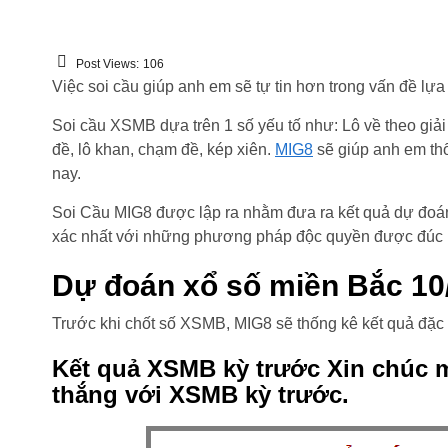
Post Views:
106
Việc soi cầu giúp anh em sẽ tự tin hơn trong vấn đề lựa
Soi cầu XSMB dựa trên 1 số yếu tố như: Lô về theo giải
đề, lô khan, chạm đề, kép xiên.
MIG8
sẽ giúp anh em th
nay.
Soi Cầu MIG8 được lập ra nhằm đưa ra kết quả dự đoán
xác nhất với những phương pháp độc quyền được đúc 
Dự đoán xổ số miền Bắc 10
Trước khi chốt số XSMB, MIG8 sẽ thống kê kết quả đặc bi
Kết quả XSMB kỳ trước Xin chúc 
thắng với XSMB kỳ trước.