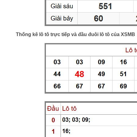
Thống kê lô tô trực tiếp và đầu đuôi lô tô của XSMB