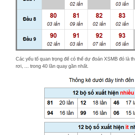
Các yếu tố quan trọng để có thể dự đoán XSMB đó là thốn
rơi, … trong 40 lần quay gần nhất.