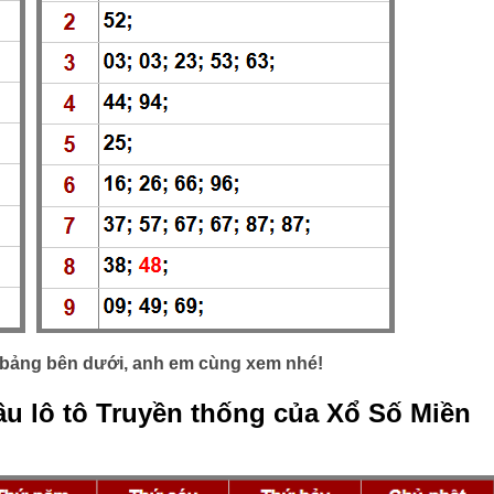
c bảng bên dưới, anh em cùng xem nhé!
ầu lô tô Truyền thống của Xổ Số Miền