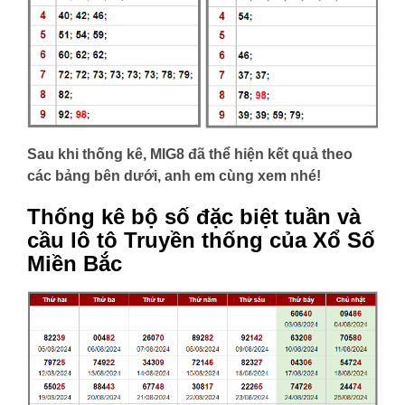
Sau khi thống kê, MIG8 đã thể hiện kết quả theo
các bảng bên dưới, anh em cùng xem nhé!
Thống kê bộ số đặc biệt tuần và
cầu lô tô Truyền thống của Xổ Số
Miền Bắc