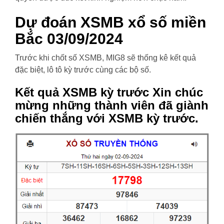
Dự đoán XSMB xổ số miền
Bắc 03/09/2024
Trước khi chốt số XSMB, MIG8 sẽ thống kê kết quả
đặc biệt, lô tô kỳ trước cùng các bộ số.
Kết quả XSMB kỳ trước Xin chúc
mừng những thành viên đã giành
chiến thắng với XSMB kỳ trước.