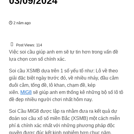
03/09/2024
2 năm ago
Post Views:
114
Việc soi cầu giúp anh em sẽ tự tin hơn trong vấn đề
lựa chọn con số chính xác.
Soi cầu XSMB dựa trên 1 số yếu tố như: Lô về theo
giải đặc biệt ngày trước đó, về nhiều nháy, đầu câm
đuôi câm, tổng đề, lô khan, chạm đề, kép
xiên.
MIG8
sẽ giúp anh em thống kê những bộ số lô tô
đề đẹp nhiều người chơi nhất hôm nay.
Soi Cầu MIG8 được lập ra nhằm đưa ra kết quả dự
đoán soi cầu xổ số miền Bắc (XSMB) một cách miễn
phí & chính xác nhất với những phương pháp độc
quyền được đúc kết kinh nghiệm hơn chục năm.