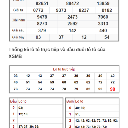
Thống kê lô tô trực tiếp và đầu đuôi lô tô của
XSMB