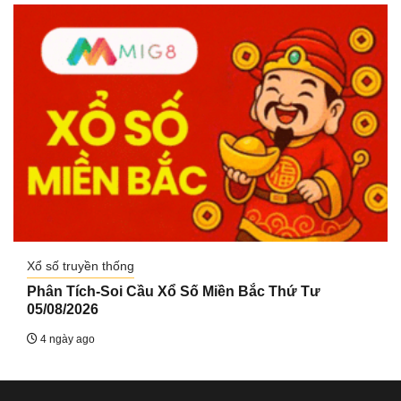
Xổ số truyền thống
Phân Tích-Soi Cầu Xổ Số Miền Bắc Thứ Tư
05/08/2026
4 ngày ago