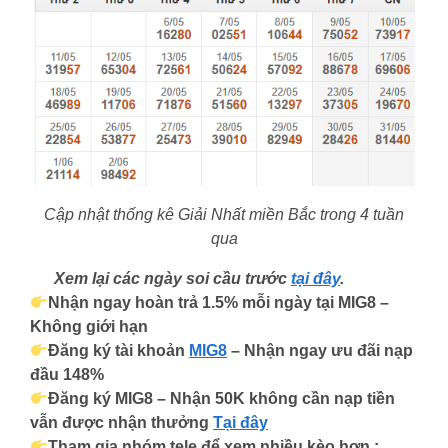
Cập nhật thống kê Giải Nhất miền Bắc trong 4 tuần
qua
Xem lại các ngày soi cầu trước
tại đây
.
Nhận ngay hoàn trả 1.5% mỗi ngày tại MIG8 –
Không giới hạn
Đăng ký tài khoản
MIG8
– Nhận ngay ưu đãi nạp
đầu 148%
Đăng ký MIG8 – Nhận 50K không cần nạp tiền
vẫn được nhận thưởng
Tại đây
Tham gia nhóm tele để xem nhiều kèo hơn :