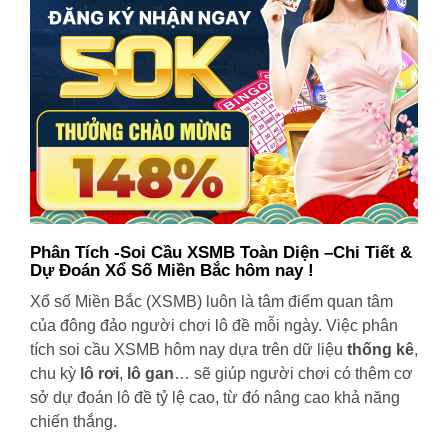
Phân Tích -Soi Cầu XSMB Toàn Diện –Chi Tiết &
Dự Đoán Xổ Số Miền Bắc hôm nay !
Xổ số Miền Bắc (XSMB) luôn là tâm điểm quan tâm
của đông đảo người chơi lô đề mỗi ngày. Việc phân
tích soi cầu XSMB hôm nay dựa trên dữ liệu
thống kê
,
chu kỳ
lô rơi
,
lô gan
… sẽ giúp người chơi có thêm cơ
sở dự đoán lô đề tỷ lệ cao, từ đó nâng cao khả năng
chiến thắng.