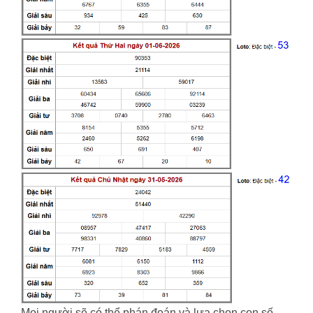
Mọi người sẽ có thể phán đoán và lựa chọn con số