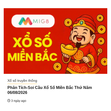
Xổ số truyền thống
Phân Tích-Soi Cầu Xổ Số Miền Bắc Thứ Năm
06/08/2026
3 ngày ago