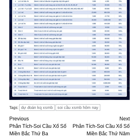
dự đoán kq xsmb
soi cầu xsmb hôm nay
Tags:
Continue
Previous
Next
Phân Tích-Soi Cầu Xổ Số
Phân Tích-Soi Cầu Xổ Số
Reading
Miền Bắc Thứ Ba
Miền Bắc Thứ Năm