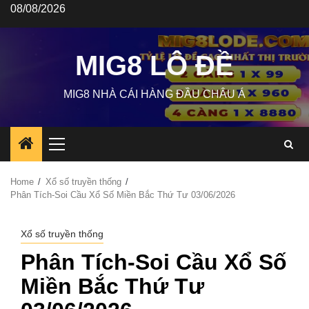
Skip
08/08/2026
to
content
MIG8 LÔ ĐỀ
MIG8 NHÀ CÁI HÀNG ĐẦU CHÂU Á
Primary
Menu
Home
Xổ số truyền thống
Phân Tích-Soi Cầu Xổ Số Miền Bắc Thứ Tư 03/06/2026
Xổ số truyền thống
Phân Tích-Soi Cầu Xổ Số
Miền Bắc Thứ Tư