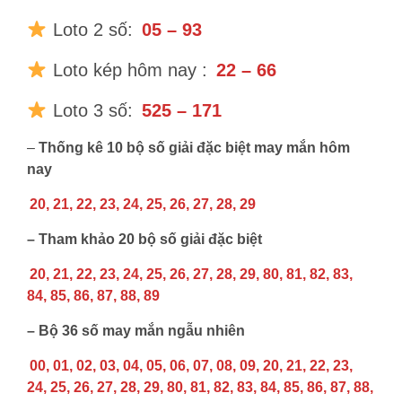
Loto 2 số:
05 – 93
Loto kép hôm nay :
22 – 66
Loto 3 số:
525 – 171
–
Thống kê 10 bộ số giải đặc biệt may mắn hôm
nay
20, 21, 22, 23, 24, 25, 26, 27, 28, 29
– Tham khảo 20 bộ số giải đặc biệt
20, 21, 22, 23, 24, 25, 26, 27, 28, 29, 80, 81, 82, 83,
84, 85, 86, 87, 88, 89
– Bộ 36 số may mắn ngẫu nhiên
00, 01, 02, 03, 04, 05, 06, 07, 08, 09, 20, 21, 22, 23,
24, 25, 26, 27, 28, 29, 80, 81, 82, 83, 84, 85, 86, 87, 88,