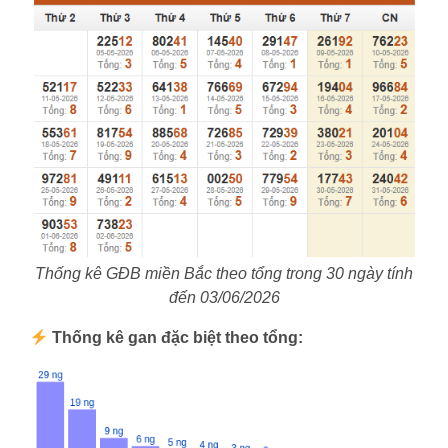
Thống kê GĐB miền Bắc theo tổng trong 30 ngày tính
đến 03/06/2026
Thống kê gan đặc biệt theo tổng: