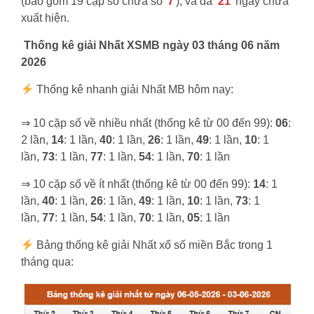
(bao gồm 19 cặp số chứa số
7
), và đã
21
ngày chưa
xuất hiện.
Thống kê giải Nhất XSMB ngày 03 tháng 06 năm
2026
Thống kê nhanh giải Nhất MB hôm nay:
⇒ 10 cặp số về nhiều nhất (thống kê từ 00 đến 99):
06
:
2 lần,
14
: 1 lần,
40
: 1 lần,
26
: 1 lần,
49
: 1 lần,
10
: 1
lần,
73
: 1 lần,
77
: 1 lần,
54
: 1 lần,
70
: 1 lần
⇒ 10 cặp số về ít nhất (thống kê từ 00 đến 99):
14
: 1
lần,
40
: 1 lần,
26
: 1 lần,
49
: 1 lần,
10
: 1 lần,
73
: 1
lần,
77
: 1 lần,
54
: 1 lần,
70
: 1 lần,
05
: 1 lần
Bảng thống kê giải Nhất xổ số miền Bắc trong 1
tháng qua: