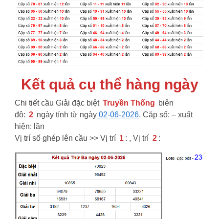
Kết quả cụ thể hàng ngày
Chi tiết cầu Giải đặc biệt
Truyền Thống
biên
độ:
2
ngày tính từ ngày
02-06-2026
. Cặp số: – xuất
hiện: lần
Vị trí số ghép lên cầu >> Vị trí
1
: , Vị trí
2
: