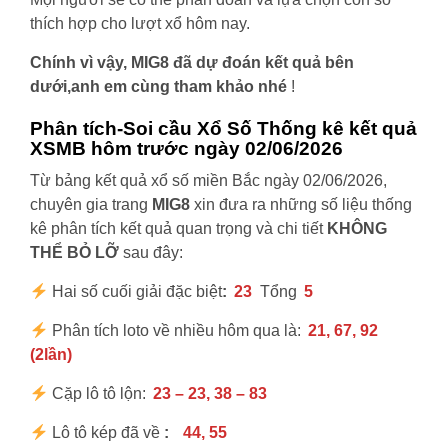
thích hợp cho lượt xổ hôm nay.
Chính vì vậy, MIG8 đã dự đoán kết quả bên
dưới,anh em cùng tham khảo nhé
!
Phân tích
-Soi cầu Xổ Số
Thống kê kết quả
XSMB hôm trước ngày 02/06/2026
Từ bảng kết quả xổ số miền Bắc ngày 02/06/2026,
chuyên gia trang
MIG8
xin đưa ra những số liệu thống
kê phân tích kết quả quan trọng và chi tiết
KHÔNG
THỂ BỎ LỠ
sau đây:
Hai số cuối giải đặc biệt
:
23
Tổng
5
Phân tích loto về nhiều hôm qua là:
21, 67, 92
(2lần)
Cặp lô tô lộn:
23 – 23, 38 – 83
Lô tô kép đã về
:
44, 55