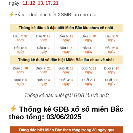
ngày:
11, 12, 13, 17, 21
Đầu – đuôi đặc biệt XSMB lâu chưa ra:
Thống kê đầu đuôi giải GĐB lâu về nhất
Thống kê GĐB xổ số miền Bắc
theo tổng: 03/06/2025