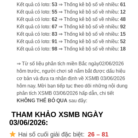
Kết quả có loto:
53
⇒ Thống kê bộ số về nhiều:
61
Kết quả có loto:
55
⇒ Thống kê bộ số về nhiều:
12
Kết quả có loto:
62
⇒ Thống kê bộ số về nhiều:
48
Kết quả có loto:
67
⇒ Thống kê bộ số về nhiều:
92
Kết quả có loto:
83
⇒ Thống kê bộ số về nhiều:
15
Kết quả có loto:
91
⇒ Thống kê bộ số về nhiều:
52
Kết quả có loto:
98
⇒ Thống kê bộ số về nhiều:
18
⇒ Từ số liệu phân tích miền Bắc ngày02/06/2026
hôm trước, người chơi sẽ nắm bắt được dấu hiệu
cơ bản và đưa ra nhận định về XSMB 03/06/2026
hôm nay. Mời bạn tiếp tục theo dõi những nội dung
phân tích XSMB 03/06/2026 hấp dẫn, chi tiết
KHÔNG THỂ BỎ QUA
sau đây:
THAM KHẢO XSMB NGÀY
03/06/2026
:
Hai số cuối giải đặc biệt:
26 – 81