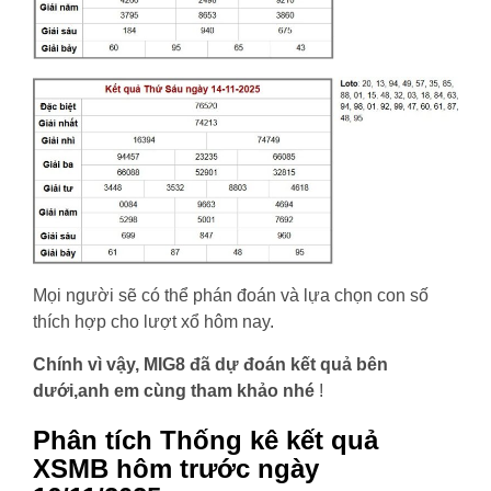
Mọi người sẽ có thể phán đoán và lựa chọn con số
thích hợp cho lượt xổ hôm nay.
Chính vì vậy, MIG8 đã dự đoán kết quả bên
dưới,anh em cùng tham khảo nhé
!
Phân tích
Thống kê kết quả
XSMB hôm trước ngày