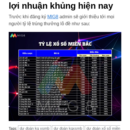
lợi nhuận khủng hiện nay
Trước khi đăng ký
MIG8
admin sẽ giới thiệu tới mọi
người tỷ lệ trúng thưởng lô đề như sau:
dự đoán kq xsmb
dự đoán kqxsmb
dự đoán xổ số miền
Tags: