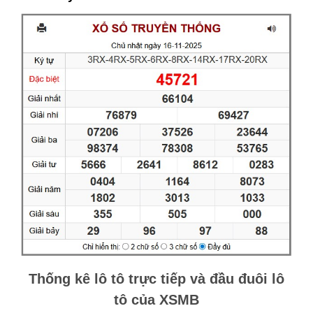
Thống kê lô tô trực tiếp và đầu đuôi lô
tô của XSMB