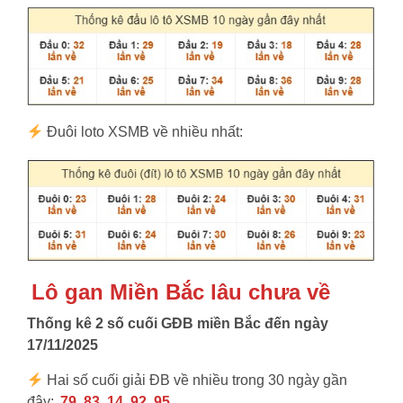
Đuôi loto XSMB về nhiều nhất:
Lô gan Miền Bắc lâu chưa về
Thống kê 2 số cuối GĐB miền Bắc đến ngày
17/11/2025
Hai số cuối giải ĐB về nhiều trong 30 ngày gần
đây:
79, 83, 14, 92, 95