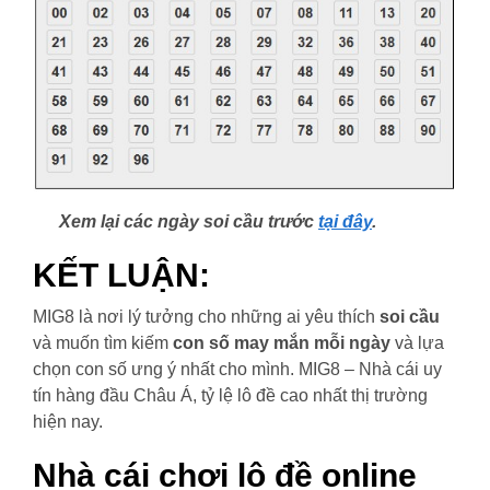
Xem lại các ngày soi cầu trước
tại đây
.
KẾT LUẬN:
MIG8 là nơi lý tưởng cho những ai yêu thích
soi cầu
và muốn tìm kiếm
con số may mắn mỗi ngày
và lựa
chọn con số ưng ý nhất cho mình. MIG8 – Nhà cái uy
tín hàng đầu Châu Á, tỷ lệ lô đề cao nhất thị trường
hiện nay.
Nhà cái chơi lô đề online