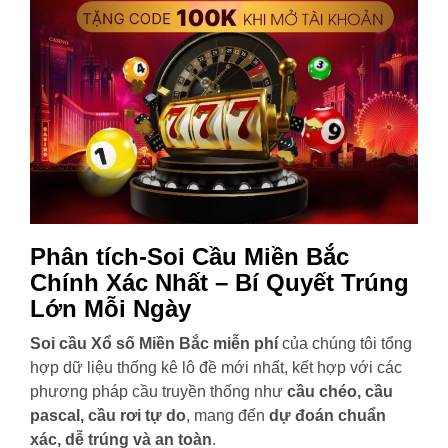
Phân tích-Soi Cầu Miền Bắc
Chính Xác Nhất – Bí Quyết Trúng
Lớn Mỗi Ngày
Soi cầu Xổ số Miền Bắc miễn phí
của chúng tôi tổng
hợp dữ liệu thống kê lô đề mới nhất, kết hợp với các
phương pháp cầu truyền thống như
cầu chéo, cầu
pascal, cầu rơi tự do
, mang đến
dự đoán chuẩn
xác, dễ trúng và an toàn
.