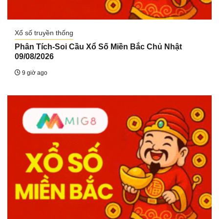
Xổ số truyền thống
Phân Tích-Soi Cầu Xổ Số Miền Bắc Chủ Nhật
09/08/2026
9 giờ ago