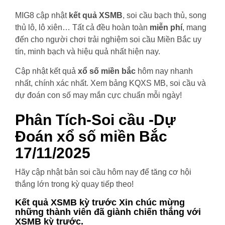
MIG8 cập nhật
kết quả XSMB
, soi cầu bạch thủ, song
thủ lô, lô xiên… Tất cả đều hoàn toàn
miễn phí
, mang
đến cho người chơi trải nghiệm soi cầu Miền Bắc uy
tín, minh bạch và hiệu quả nhất hiện nay.
Cập nhật kết quả
xổ số miền bắc
hôm nay nhanh
nhất, chính xác nhất. Xem bảng KQXS MB, soi cầu và
dự đoán con số may mắn cực chuẩn mỗi ngày!
Phân Tích-Soi cầu -Dự
Đoán xổ số miền Bắc
17/11/2025
Hãy cập nhật bản soi cầu hôm nay để tăng cơ hội
thắng lớn trong kỳ quay tiếp theo!
Kết quả XSMB kỳ trước Xin chúc mừng
những thành viên đã giành chiến thắng với
XSMB kỳ trước.