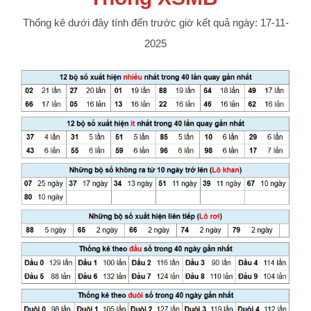
Thống kê dưới đây tính đến trước giờ kết quả ngày: 17-11-
2025