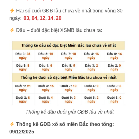
Hai số cuối GĐB lâu chưa về nhất trong vòng 30
ngày:
03, 04, 12, 14, 20
Đầu – đuôi đặc biệt XSMB lâu chưa ra:
Thống kê đầu đuôi giải GĐB lâu về nhất
Thống kê GĐB xổ số miền Bắc theo tổng:
09/12/2025