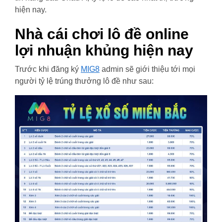
hiện nay.
Nhà cái chơi lô đề online
lợi nhuận khủng hiện nay
Trước khi đăng ký
MIG8
admin sẽ giới thiệu tới mọi
người tỷ lệ trúng thưởng lô đề như sau: