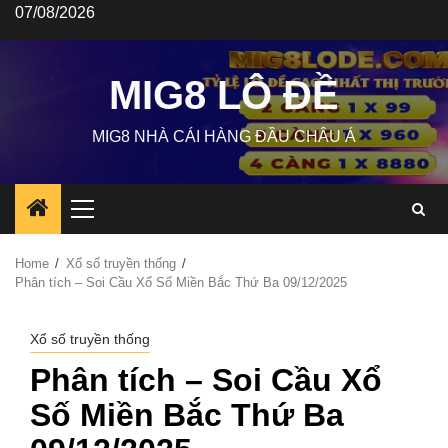
Skip
07/08/2026
to
content
MIG8 LÔ ĐỀ
MIG8 NHÀ CÁI HÀNG ĐẦU CHÂU Á
Primary
Menu
Home
Xổ số truyền thống
Phân tích – Soi Cầu Xổ Số Miền Bắc Thứ Ba 09/12/2025
Xổ số truyền thống
Phân tích – Soi Cầu Xổ
Số Miền Bắc Thứ Ba