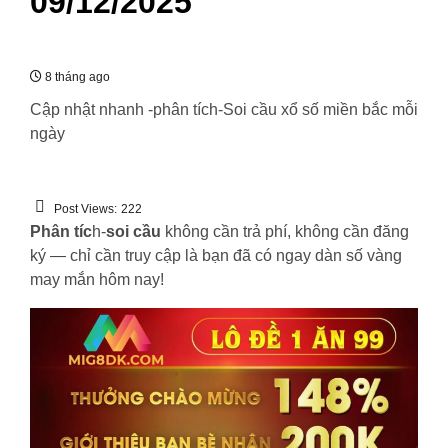
09/12/2025
8 tháng ago
Cập nhật nhanh -phân tích-Soi cầu xổ số miền bắc mỗi
ngày
Post Views:
222
Phân tíc
h-
soi cầu
không cần trả phí, không cần đăng
ký — chỉ cần truy cập là bạn đã có ngay dàn số vàng
may mắn hôm nay!