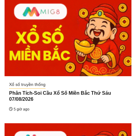
Xổ số truyền thống
Phân Tích-Soi Cầu Xổ Số Miền Bắc Thứ Sáu
07/08/2026
5 giờ ago