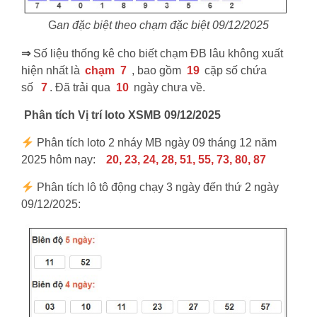
G
an đặc biệt theo chạm đặc biệt 09/12/2025
⇒
Số liệu thống kê cho biết chạm ĐB lâu không xuất
hiện nhất là
chạm 7
, bao gồm
19
cặp số chứa
số
7
. Đã trải qua
10
ngày chưa về.
Phân tích Vị trí loto XSMB 09/12/2025
Phân tích loto 2 nháy MB ngày 09 tháng 12 năm
2025 hôm nay:
20, 23, 24, 28, 51, 55, 73, 80, 87
Phân tích lô tô động chạy 3 ngày đến thứ 2 ngày
09/12/2025: