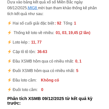
Dựa vào bảng kết quả xổ số Miền Bắc ngày
08/12/2025.
MIG8
mời bạn tham khảo thống kê phân
tích kết quả như sau:
Hai số cuối giải đặc biệt
: 92
Tổng
1
Thống kê loto về nhiều:
01, 03, 19,45 (2 lần)
Loto kép :
11, 77
Cặp lô tô lộn:
36-63
Đầu XSMB hôm qua có nhiều nhất:
0, 1
Đuôi XSMB hôm qua có nhiều nhất:
5
Đầu loto câm:
Không có
Đuôi loto câm:
0
Phân tích XSMB 09/12/2025 từ kết quả kỳ
trước
: