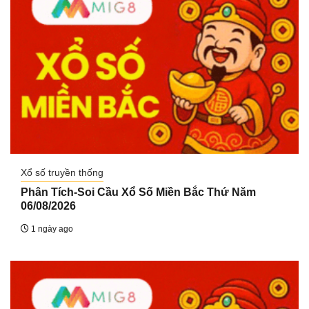
Xổ số truyền thống
Phân Tích-Soi Cầu Xổ Số Miền Bắc Thứ Năm
06/08/2026
1 ngày ago