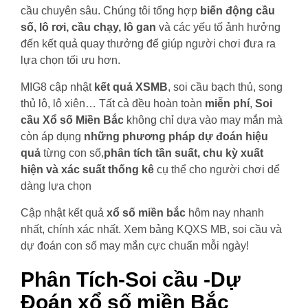
cầu chuyên sâu. Chúng tôi tổng hợp
biến động cầu
số, lô rơi, cầu chạy, lô gan
và các yếu tố ảnh hưởng
đến kết quả quay thưởng để giúp người chơi đưa ra
lựa chọn tối ưu hơn.
MIG8 cập nhật
kết quả XSMB
, soi cầu bạch thủ, song
thủ lô, lô xiên… Tất cả đều hoàn toàn
miễn phí
,
Soi
cầu Xổ số Miền Bắc
không chỉ dựa vào may mắn mà
còn áp dụng
những phương pháp dự đoán hiệu
quả
từng con số,
phân tích tần suất, chu kỳ xuất
hiện và xác suất thống kê
cụ thể cho người chơi dể
dàng lựa chọn
Cập nhật kết quả
xổ số miền bắc
hôm nay nhanh
nhất, chính xác nhất. Xem bảng KQXS MB, soi cầu và
dự đoán con số may mắn cực chuẩn mỗi ngày!
Phân Tích-Soi cầu -Dự
Đoán xổ số miền Bắc