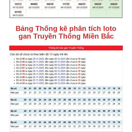
Bảng Thống kê phân tích loto
gan Truyền Thống Miền Bắc