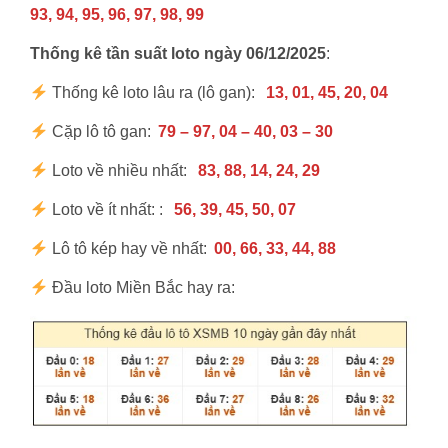
93, 94, 95, 96, 97, 98, 99
Thống kê tần suất loto ngày 06/12/2025
:
Thống kê loto lâu ra (lô gan):
13, 01, 45, 20, 04
Cặp lô tô gan:
79 – 97, 04 – 40, 03 – 30
Loto về nhiều nhất:
83, 88, 14, 24, 29
Loto về ít nhất: :
56, 39, 45, 50, 07
Lô tô kép hay về nhất:
00, 66, 33, 44, 88
Đầu loto Miền Bắc hay ra: