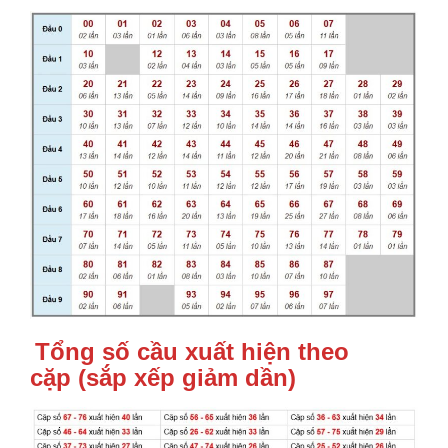
Tổng số cầu xuất hiện theo
cặp (sắp xếp giảm dần)