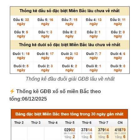
Thống kê đầu đuôi giải GĐB lâu về nhất
Thống kê GĐB xổ số miền Bắc theo
tổng:06/12/2025