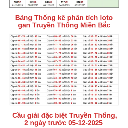
Bảng Thống kê phân tích loto
gan Truyền Thống Miền Bắc
Cầu giải đặc biệt Truyền Thống,
2 ngày trước 05-12-2025