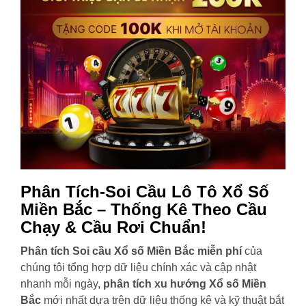
Phân Tích-
Soi Cầu Lô Tô Xổ Số
Miền Bắc – Thống Kê Theo Cầu
Chạy & Cầu Rơi
Chuẩn!
Phân tích
Soi cầu Xổ số Miền Bắc miễn phí
của
chúng tôi tổng hợp dữ liệu chính xác và cập nhật
nhanh mỗi ngày,
phân tích xu hướng Xổ số Miền
Bắc
mới nhất dựa trên dữ liệu thống kê và kỹ thuật bắt