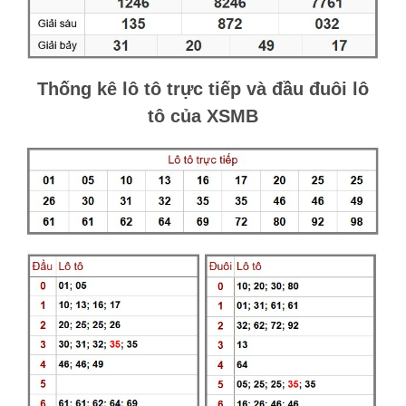
Thống kê lô tô trực tiếp và đầu đuôi lô
tô của XSMB