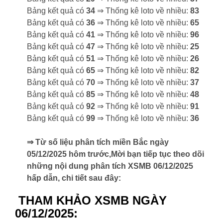
Bảng kết quả có
34
⇒ Thống kê loto về nhiều:
83
Bảng kết quả có
36
⇒ Thống kê loto về nhiều:
65
Bảng kết quả có
41
⇒ Thống kê loto về nhiều:
96
Bảng kết quả có
47
⇒ Thống kê loto về nhiều:
25
Bảng kết quả có
51
⇒ Thống kê loto về nhiều:
26
Bảng kết quả có
65
⇒ Thống kê loto về nhiều:
82
Bảng kết quả có
70
⇒ Thống kê loto về nhiều:
37
Bảng kết quả có
85
⇒ Thống kê loto về nhiều:
48
Bảng kết quả có
92
⇒ Thống kê loto về nhiều:
91
Bảng kết quả có
99
⇒ Thống kê loto về nhiều:
36
⇒ Từ số liệu phân tích miền Bắc ngày
05/12/2025 hôm trước,Mời bạn tiếp tục theo dõi
những nội dung phân tích XSMB 06/12/2025
hấp dẫn, chi tiết sau đây:
THAM KHẢO XSMB NGÀY
06/12/2025
: