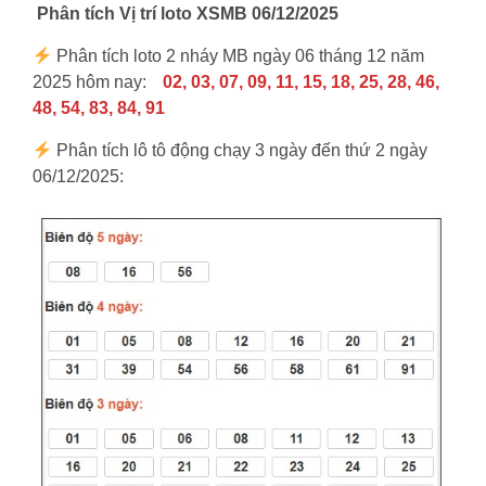
Phân tích Vị trí loto XSMB 06/12/2025
Phân tích loto 2 nháy MB ngày 06 tháng 12 năm
2025 hôm nay:
02, 03, 07, 09, 11, 15, 18, 25, 28, 46,
48, 54, 83, 84, 91
Phân tích lô tô động chạy 3 ngày đến thứ 2 ngày
06/12/2025: