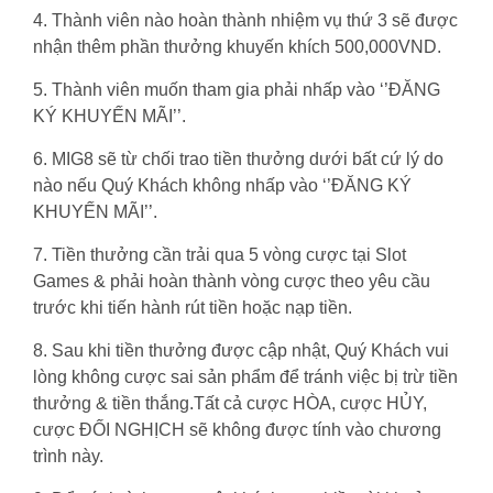
4. Thành viên nào hoàn thành nhiệm vụ thứ 3 sẽ được
nhận thêm phần thưởng khuyến khích 500,000VND.
5. Thành viên muốn tham gia phải nhấp vào ‘’ĐĂNG
KÝ KHUYẾN MÃI’’.
6. MIG8 sẽ từ chối trao tiền thưởng dưới bất cứ lý do
nào nếu Quý Khách không nhấp vào ‘’ĐĂNG KÝ
KHUYẾN MÃI’’.
7. Tiền thưởng cần trải qua 5 vòng cược tại Slot
Games & phải hoàn thành vòng cược theo yêu cầu
trước khi tiến hành rút tiền hoặc nạp tiền.
8. Sau khi tiền thưởng được cập nhật, Quý Khách vui
lòng không cược sai sản phẩm để tránh việc bị trừ tiền
thưởng & tiền thắng.Tất cả cược HÒA, cược HỦY,
cược ĐỐI NGHỊCH sẽ không được tính vào chương
trình này.