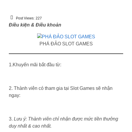
Post Views:
227
Điều kiện & Điều khoản
PHÁ ĐẢO SLOT GAMES
1.Khuyến mãi bắt đầu từ:
2. Thành viên có tham gia tại Slot Games sẽ nhận
ngay:
3.
Lưu ý: Thành viên chỉ nhận được mức tiền thưởng
duy nhất & cao nhất.