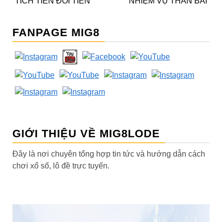
TÍCH TIỀN ĐỔI TIỀN
NHIỆM VỤ THẦN BÀI
Reading
FANPAGE MIG8
GIỚI THIỆU VỀ MIG8LODE
Đây là nơi chuyên tổng hợp tin tức và hướng dẫn cách
chơi xổ số, lô đề trực tuyến.