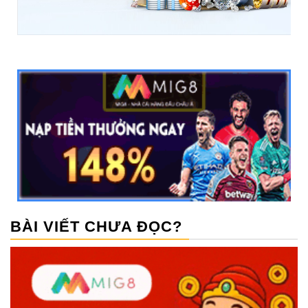
BÀI VIẾT CHƯA ĐỌC?