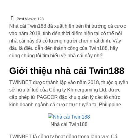
Post Views:
128
Nhà cái Twin188 đã xuất hiện trên thị trường cá cược
vào năm 2018, tính đến thời điểm hiện tại có thể nói
nhà cái này đã có lượng người chơi nhất định. Vậy
đâu là điều dẫn đến thành công của Twin188, hãy
cùng chúng tôi tìm hiểu về nhà cái này nhé!
Giới thiệu nhà cái Twin188
TWINBET được thành lập vào năm 2018, thuộc quyền
sở hữu trí tuệ của Công ty Khmergaming Ltd. được
cấp phép từ PAGCOR đặc khu quản lý các tổ chức
kinh doanh ngành cá cược trực tuyến tại Philippine.
Nhà cái Twin188
TWINBET là công ty hoạt động trong lãnh vực Cá