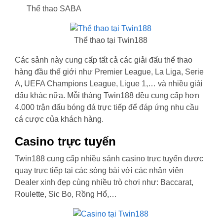
Thể thao SABA
Thể thao tại Twin188
Các sảnh này cung cấp tất cả các giải đấu thể thao
hàng đầu thế giới như Premier League, La Liga, Serie
A, UEFA Champions League, Ligue 1,… và nhiều giải
đấu khác nữa. Mỗi tháng Twin188 đều cung cấp hơn
4.000 trận đấu bóng đá trực tiếp để đáp ứng nhu cầu
cá cược của khách hàng.
Casino trực tuyến
Twin188 cung cấp nhiều sảnh casino trực tuyến được
quay trực tiếp tại các sòng bài với các nhân viên
Dealer xinh đẹp cùng nhiều trò chơi như: Baccarat,
Roulette, Sic Bo, Rồng Hổ,…