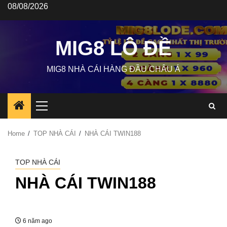
Skip
08/08/2026
to
content
MIG8 LÔ ĐỀ
MIG8 NHÀ CÁI HÀNG ĐẦU CHÂU Á
Primary
Menu
Home
TOP NHÀ CÁI
NHÀ CÁI TWIN188
TOP NHÀ CÁI
NHÀ CÁI TWIN188
6 năm ago