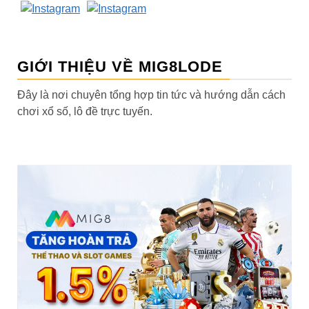
GIỚI THIỆU VỀ MIG8LODE
Đây là nơi chuyên tổng hợp tin tức và hướng dẫn cách
chơi xổ số, lô đề trực tuyến.