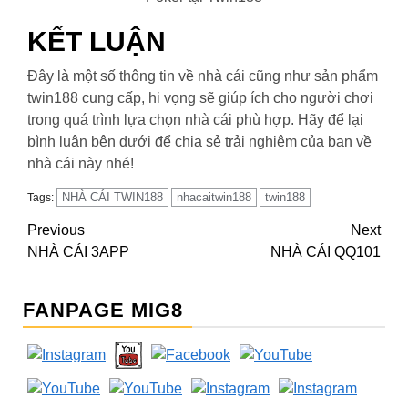
KẾT LUẬN
Đây là một số thông tin về nhà cái cũng như sản phẩm
twin188 cung cấp, hi vọng sẽ giúp ích cho người chơi
trong quá trình lựa chọn nhà cái phù hợp. Hãy để lại
bình luận bên dưới để chia sẻ trải nghiệm của bạn về
nhà cái này nhé!
NHÀ CÁI TWIN188
nhacaitwin188
twin188
Tags:
Continue
Previous
Next
NHÀ CÁI 3APP
NHÀ CÁI QQ101
Reading
FANPAGE MIG8